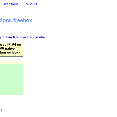
|
Définitions
|
Covid-19
xions freebox
@ml.free.fr?subject=subscribe
esse IP V4 ou
V6 native
lam ou Box)
85