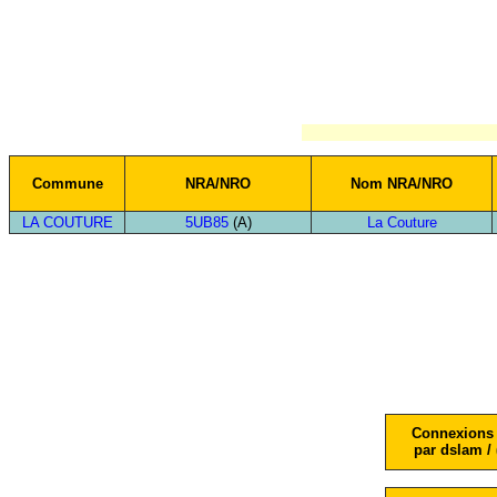
Commune
NRA/NRO
Nom NRA/NRO
LA COUTURE
5UB85
(A)
La Couture
Connexions 
par dslam / 