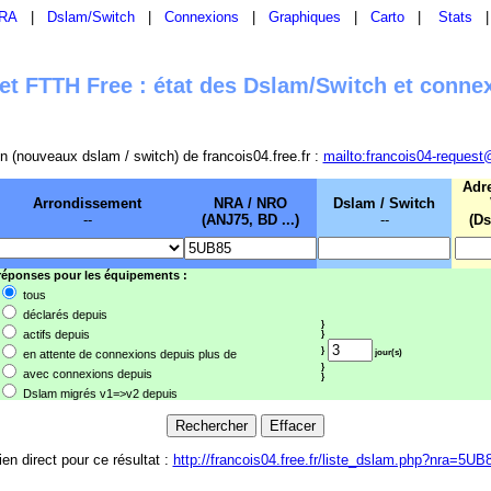
RA
|
Dslam/Switch
|
Connexions
|
Graphiques
|
Carto
|
Stats
t FTTH Free : état des Dslam/Switch et conne
sion (nouveaux dslam / switch) de francois04.free.fr :
mailto:francois04-request
Adr
Arrondissement
NRA / NRO
Dslam / Switch
--
(ANJ75, BD ...)
--
(Ds
 réponses pour les équipements :
tous
déclarés depuis
}
actifs depuis
}
}
en attente de connexions depuis plus de
jour(s)
}
avec connexions depuis
}
Dslam migrés v1=>v2 depuis
ien direct pour ce résultat :
http://francois04.free.fr/liste_dslam.php?nra=5UB