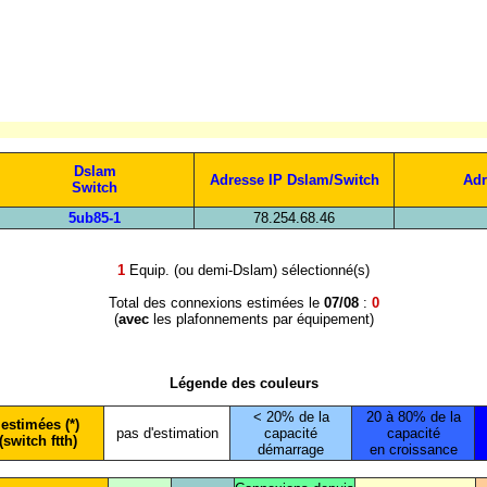
Dslam
Adresse IP Dslam/Switch
Adr
Switch
5ub85-1
78.254.68.46
1
Equip. (ou demi-Dslam) sélectionné(s)
Total des connexions estimées le
07/08
:
0
(
avec
les plafonnements par équipement)
Légende des couleurs
< 20% de la
20 à 80% de la
estimées (*)
pas d'estimation
capacité
capacité
(switch ftth)
démarrage
en croissance