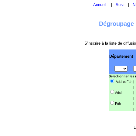
Accueil
|
Suivi
|
N
Dégroupage e
S'inscrire à la liste de diffu
Département
--
Sélectionner les
Adsl et Ftth
|
|
Adsl
|
|
Ftth
|
|
L