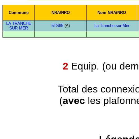
Commune
NRA/NRO
Nom NRA/NRO
LA TRANCHE
5TS85
(A)
La Tranche-sur-Mer
SUR MER
2
Equip. (ou demi
Total des connexi
(
avec
les plafonn