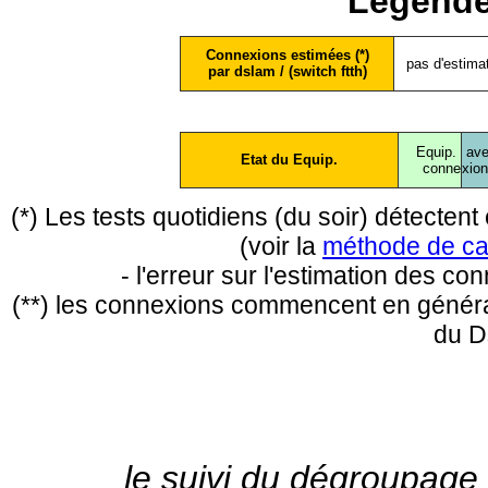
Légende
Connexions estimées (*)
pas d'estima
par dslam / (switch ftth)
Equip.
ave
Etat du Equip.
conne
xio
(*) Les tests quotidiens (du soir) détecte
(voir la
méthode de ca
- l'erreur sur l'estimation des c
(**) les connexions commencent en général
du D
le suivi du dégroupage