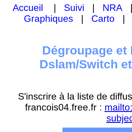
Accueil
|
Suivi
|
NRA
Graphiques
|
Carto
Dégroupage et 
Dslam/Switch e
S'inscrire à la liste de dif
francois04.free.fr :
mailto
subje