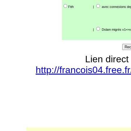
Ftth
|
avec connexions de
|
Dslam migrés v1=>v
Lien direct
http://francois04.free