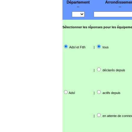
Département
Arrondisseme
--
--
Sélectionner les réponses pour les équipeme
Adsl et Ftth
|
tous
|
déclarés depuis
Adsl
|
actifs depuis
|
en attente de connex