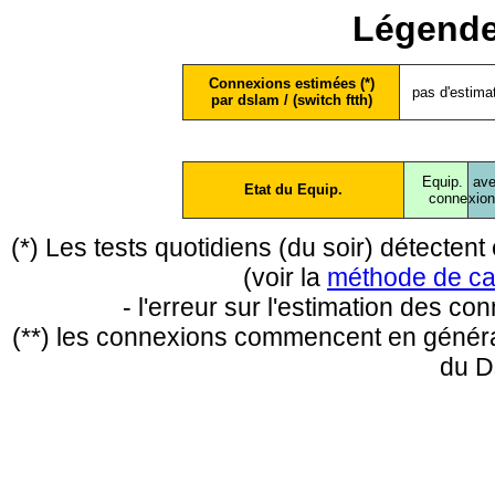
Légende
Connexions estimées (*)
pas d'estima
par dslam / (switch ftth)
Equip.
ave
Etat du Equip.
conne
xio
(*) Les tests quotidiens (du soir) détecte
(voir la
méthode de ca
- l'erreur sur l'estimation des c
(**) les connexions commencent en général
du D