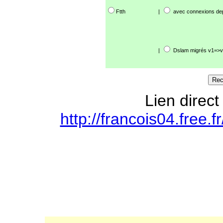
Ftth
|
avec connexions de
|
Dslam migrés v1=>v
Lien direct
http://francois04.free