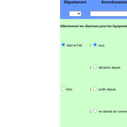
Département
Arrondisseme
--
--
Sélectionner les réponses pour les équipeme
Adsl et Ftth
|
tous
|
déclarés depuis
Adsl
|
actifs depuis
|
en attente de connex