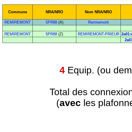
Commune
NRA/NRO
Nom NRA/NRO
REMIREMONT
5PR88
(A)
Remiremont
REMIREMONT
5PR88
(Z)
REMIREMONT-PRIEUR
2a01:
2a01
4
Equip. (ou demi
Total des connexio
(
avec
les plafonn