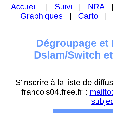
Accueil
|
Suivi
|
NRA
Graphiques
|
Carto
Dégroupage et 
Dslam/Switch e
S'inscrire à la liste de dif
francois04.free.fr :
mailto
subje