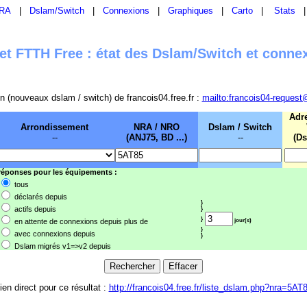
RA
|
Dslam/Switch
|
Connexions
|
Graphiques
|
Carto
|
Stats
t FTTH Free : état des Dslam/Switch et conne
sion (nouveaux dslam / switch) de francois04.free.fr :
mailto:francois04-request
Adr
Arrondissement
NRA / NRO
Dslam / Switch
--
(ANJ75, BD ...)
--
(Ds
 réponses pour les équipements :
tous
déclarés depuis
}
actifs depuis
}
}
en attente de connexions depuis plus de
jour(s)
}
avec connexions depuis
}
Dslam migrés v1=>v2 depuis
ien direct pour ce résultat :
http://francois04.free.fr/liste_dslam.php?nra=5AT