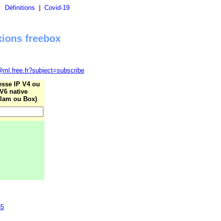
|
Définitions
|
Covid-19
xions freebox
@ml.free.fr?subject=subscribe
esse IP V4 ou
V6 native
lam ou Box)
85