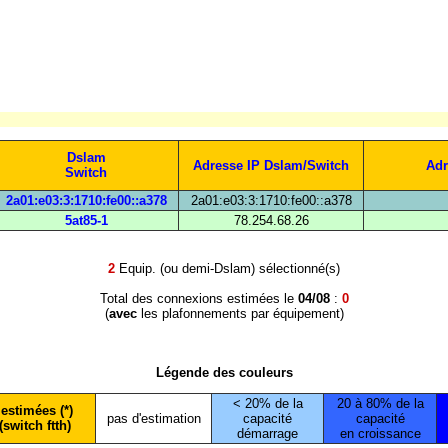
Dslam
Adresse IP Dslam/Switch
Adr
Switch
2a01:e03:3:1710:fe00::a378
2a01:e03:3:1710:fe00::a378
5at85-1
78.254.68.26
2
Equip. (ou demi-Dslam) sélectionné(s)
Total des connexions estimées le
04/08
:
0
(
avec
les plafonnements par équipement)
Légende des couleurs
< 20% de la
20 à 80% de la
estimées (*)
pas d'estimation
capacité
capacité
(switch ftth)
démarrage
en croissance