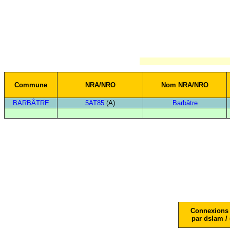
Commune
NRA/NRO
Nom NRA/NRO
BARBÂTRE
5AT85
(A)
Barbâtre
Connexions 
par dslam / 