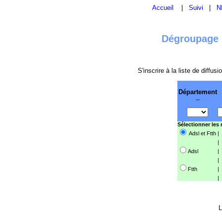
Accueil
|
Suivi
|
N
Dégroupage e
S'inscrire à la liste de diffu
Département
--
Sélectionner les
Adsl et Ftth
|
|
Adsl
|
|
Ftth
|
|
L