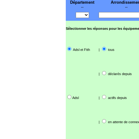
Département
Arrondisseme
--
--
Sélectionner les réponses pour les équipeme
Adsl et Ftth
|
tous
|
déclarés depuis
Adsl
|
actifs depuis
|
en attente de connex