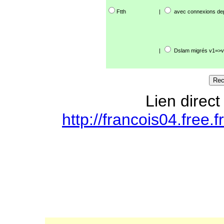
Ftth
|
avec connexions de
|
Dslam migrés v1=>v
Lien direct
http://francois04.free