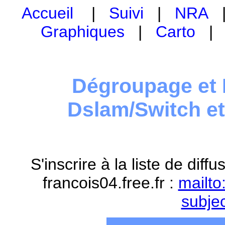
Accueil
|
Suivi
|
NRA
Graphiques
|
Carto
Dégroupage et 
Dslam/Switch e
S'inscrire à la liste de dif
francois04.free.fr :
mailto
subje