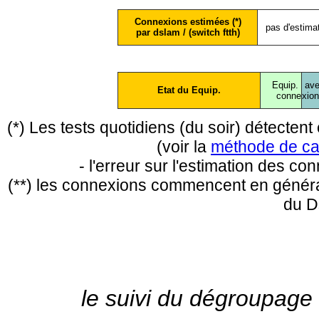
Connexions estimées (*)
pas d'estima
par dslam / (switch ftth)
Equip.
ave
Etat du Equip.
conne
xio
(*) Les tests quotidiens (du soir) détecte
(voir la
méthode de ca
- l'erreur sur l'estimation des c
(**) les connexions commencent en général
du D
le suivi du dégroupage