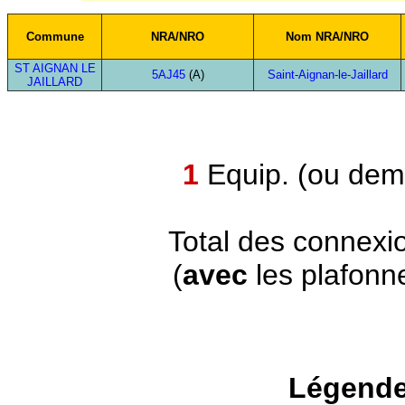
Commune
NRA/NRO
Nom NRA/NRO
ST AIGNAN LE
5AJ45
(A)
Saint-Aignan-le-Jaillard
JAILLARD
1
Equip. (ou demi
Total des connexi
(
avec
les plafonn
Légende