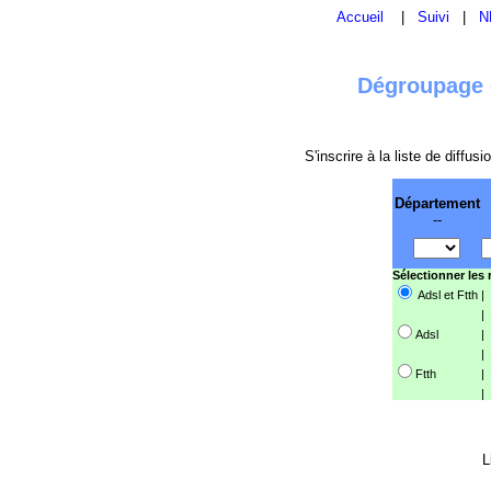
Accueil
|
Suivi
|
N
Dégroupage e
S'inscrire à la liste de diffu
Département
--
Sélectionner les
Adsl et Ftth
|
|
Adsl
|
|
Ftth
|
|
L