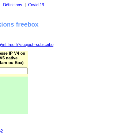
|
Définitions
|
Covid-19
xions freebox
@ml.free.fr?subject=subscribe
esse IP V4 ou
V6 native
lam ou Box)
32