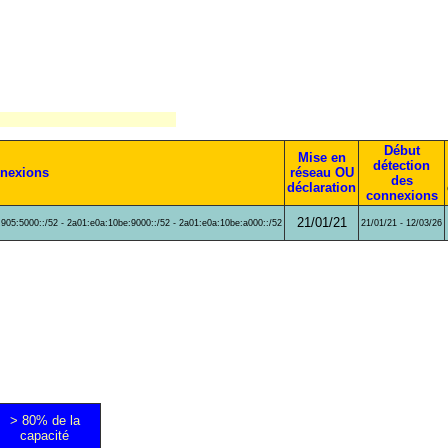
Début
Mise en
détection
nnexions
réseau OU
des
déclaration
connexions
21/01/21
:905:5000::/52 - 2a01:e0a:10be:9000::/52 - 2a01:e0a:10be:a000::/52
21/01/21 - 12/03/26
> 80% de la
capacité