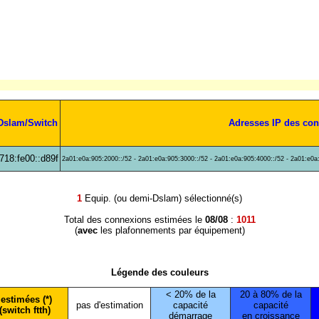
Dslam/Switch
Adresses IP des co
718:fe00::d89f
2a01:e0a:905:2000::/52 - 2a01:e0a:905:3000::/52 - 2a01:e0a:905:4000::/52 - 2a01:e0a
1
Equip. (ou demi-Dslam) sélectionné(s)
Total des connexions estimées le
08/08
:
1011
(
avec
les plafonnements par équipement)
Légende des couleurs
< 20% de la
20 à 80% de la
estimées (*)
pas d'estimation
capacité
capacité
(switch ftth)
démarrage
en croissance