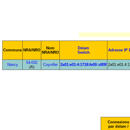
Nom
Dslam
Commune
NRA/NRO
Adresse IP 
NRA/NRO
Switch
54-032
Nancy
Coyviller
2a01:e01:4:1718:fe00::d89f
2a01:e01:4:1
(A)
Connexions 
par dslam / 