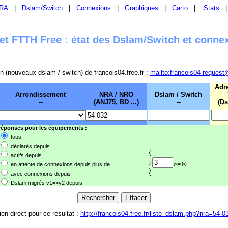
RA
|
Dslam/Switch
|
Connexions
|
Graphiques
|
Carto
|
Stats
t FTTH Free : état des Dslam/Switch et conne
sion (nouveaux dslam / switch) de francois04.free.fr :
mailto:francois04-request
Adr
Arrondissement
NRA / NRO
Dslam / Switch
--
(ANJ75, BD ...)
--
(Ds
 réponses pour les équipements :
tous
déclarés depuis
}
actifs depuis
}
}
en attente de connexions depuis plus de
jour(s)
}
avec connexions depuis
}
Dslam migrés v1=>v2 depuis
ien direct pour ce résultat :
http://francois04.free.fr/liste_dslam.php?nra=54-0