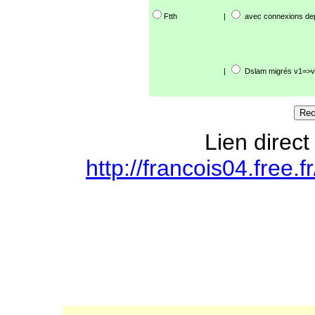
Ftth
|
avec connexions de
|
Dslam migrés v1=>v
Lien direct
http://francois04.free