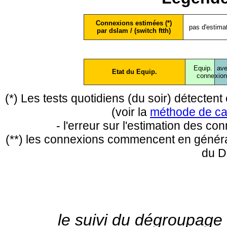
Connexions estimées (*)
pas d'estima
par dslam / (switch ftth)
Equip.
ave
Etat du Equip.
conne
xio
(*) Les tests quotidiens (du soir) détecte
(voir la
méthode de ca
- l'erreur sur l'estimation des c
(**) les connexions commencent en général
du D
le suivi du dégroupage