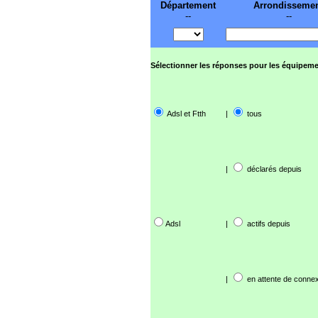
Département
Arrondisseme
--
--
Sélectionner les réponses pour les équipeme
Adsl et Ftth
|
tous
|
déclarés depuis
Adsl
|
actifs depuis
|
en attente de connex