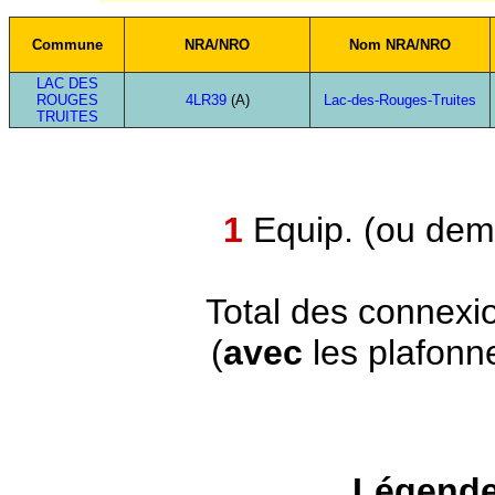
Commune
NRA/NRO
Nom NRA/NRO
LAC DES
ROUGES
4LR39
(A)
Lac-des-Rouges-Truites
TRUITES
1
Equip. (ou demi
Total des connexi
(
avec
les plafonn
Légende