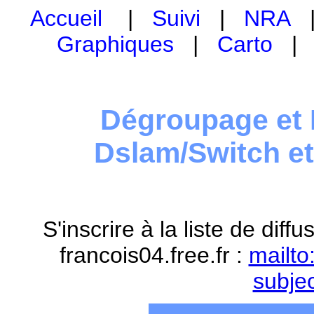
Accueil
|
Suivi
|
NRA
Graphiques
|
Carto
Dégroupage et 
Dslam/Switch e
S'inscrire à la liste de dif
francois04.free.fr :
mailto
subje