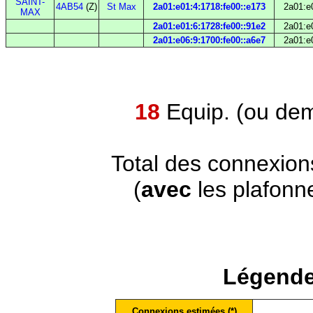
SAINT-
4AB54
(Z)
St Max
2a01:e01:4:1718:fe00::e173
2a01:e
MAX
2a01:e01:6:1728:fe00::91e2
2a01:e
2a01:e06:9:1700:fe00::a6e7
2a01:e
18
Equip. (ou dem
Total des connexion
(
avec
les plafonn
Légende
Connexions estimées (*)