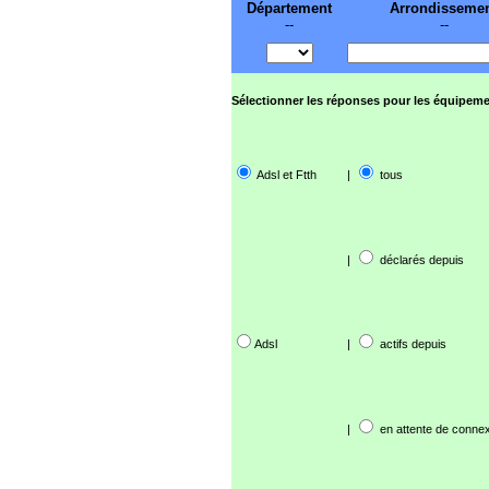
Département
Arrondisseme
--
--
Sélectionner les réponses pour les équipeme
Adsl et Ftth
|
tous
|
déclarés depuis
Adsl
|
actifs depuis
|
en attente de connex