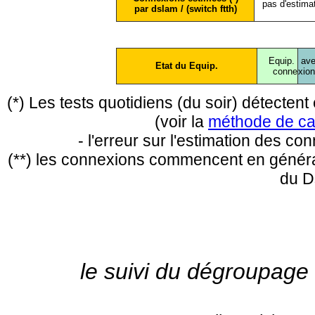
pas d'estima
par dslam / (switch ftth)
Equip.
ave
Etat du Equip.
conne
xio
(*) Les tests quotidiens (du soir) détecte
(voir la
méthode de ca
- l'erreur sur l'estimation des c
(**) les connexions commencent en général
du D
le suivi du dégroupage