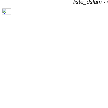
liste_dslam -