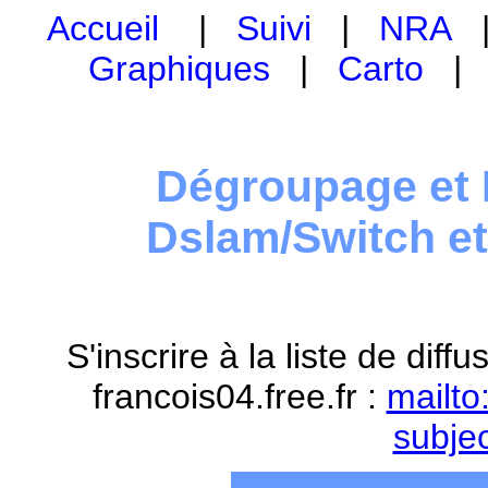
Accueil
|
Suivi
|
NRA
Graphiques
|
Carto
Dégroupage et 
Dslam/Switch e
S'inscrire à la liste de dif
francois04.free.fr :
mailto
subje