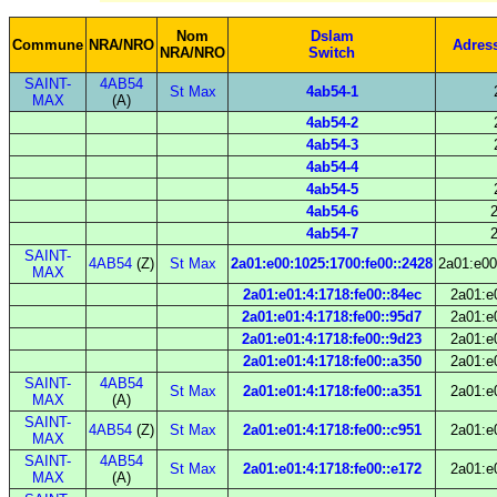
Nom
Dslam
Commune
NRA/NRO
Adres
NRA/NRO
Switch
SAINT-
4AB54
St Max
4ab54-1
MAX
(A)
4ab54-2
4ab54-3
4ab54-4
4ab54-5
4ab54-6
2
4ab54-7
2
SAINT-
4AB54
(Z)
St Max
2a01:e00:1025:1700:fe00::2428
2a01:e00
MAX
2a01:e01:4:1718:fe00::84ec
2a01:e
2a01:e01:4:1718:fe00::95d7
2a01:e
2a01:e01:4:1718:fe00::9d23
2a01:e
2a01:e01:4:1718:fe00::a350
2a01:e
SAINT-
4AB54
St Max
2a01:e01:4:1718:fe00::a351
2a01:e
MAX
(A)
SAINT-
4AB54
(Z)
St Max
2a01:e01:4:1718:fe00::c951
2a01:e
MAX
SAINT-
4AB54
St Max
2a01:e01:4:1718:fe00::e172
2a01:e
MAX
(A)