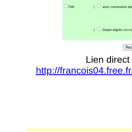
Ftth
|
avec connexions de
|
Dslam migrés v1=>v
Lien direct
http://francois04.free