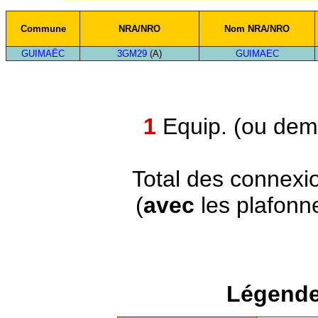
Commune
NRA/NRO
Nom NRA/NRO
GUIMAËC
3GM29
(A)
GUIMAEC
1
Equip. (ou demi
Total des connexi
(
avec
les plafonn
Légende