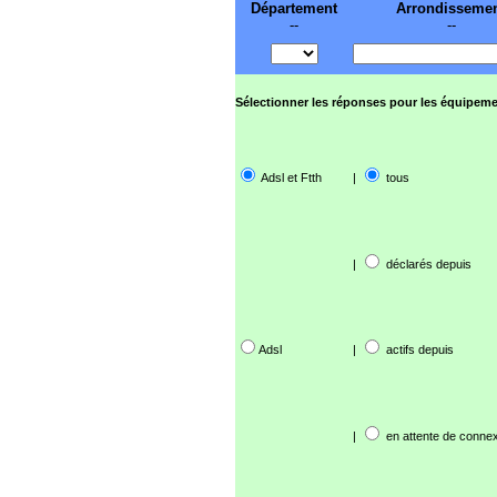
Département
Arrondisseme
--
--
Sélectionner les réponses pour les équipeme
Adsl et Ftth
|
tous
|
déclarés depuis
Adsl
|
actifs depuis
|
en attente de connex