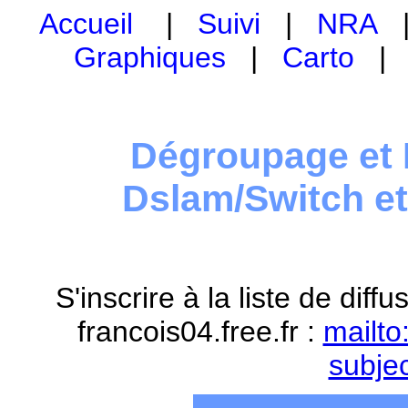
Accueil
|
Suivi
|
NRA
Graphiques
|
Carto
Dégroupage et 
Dslam/Switch e
S'inscrire à la liste de dif
francois04.free.fr :
mailto
subje