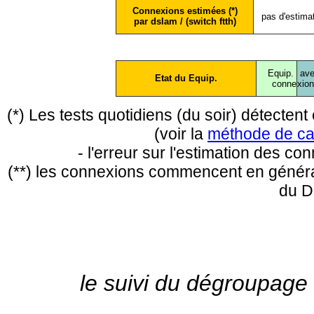
Connexions estimées (*)
pas d'estima
par dslam / (switch ftth)
Equip.
ave
Etat du Equip.
conne
xio
(*) Les tests quotidiens (du soir) détecte
(voir la
méthode de ca
- l'erreur sur l'estimation des c
(**) les connexions commencent en général
du D
le suivi du dégroupage