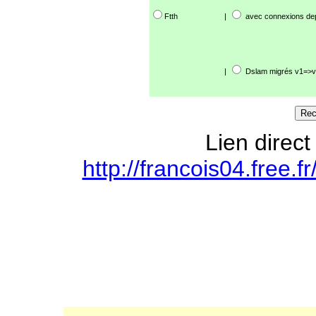
Ftth
|
avec connexions de
|
Dslam migrés v1=>v
Lien direct
http://francois04.free