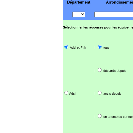
Département
Arrondisseme
--
--
Sélectionner les réponses pour les équipeme
Adsl et Ftth
|
tous
|
déclarés depuis
Adsl
|
actifs depuis
|
en attente de connex