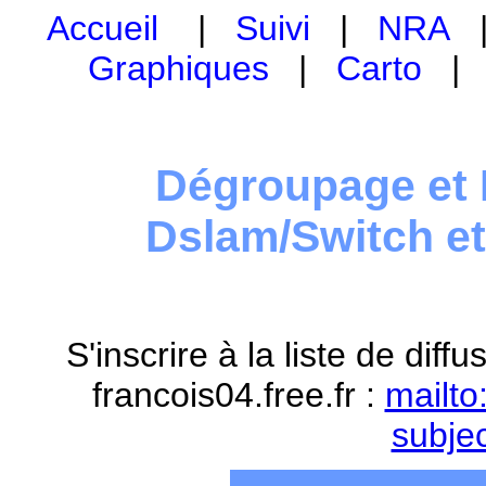
Accueil
|
Suivi
|
NRA
Graphiques
|
Carto
Dégroupage et 
Dslam/Switch e
S'inscrire à la liste de dif
francois04.free.fr :
mailto
subje