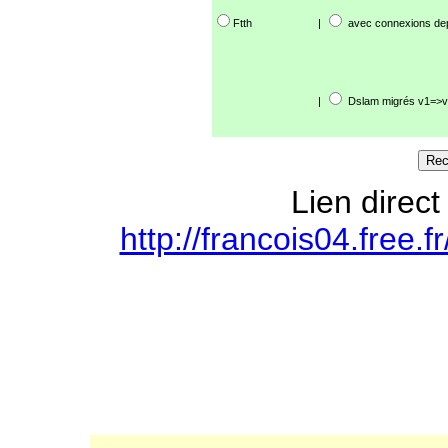
Ftth
|
avec connexions de
|
Dslam migrés v1=>v
Lien direct
http://francois04.free