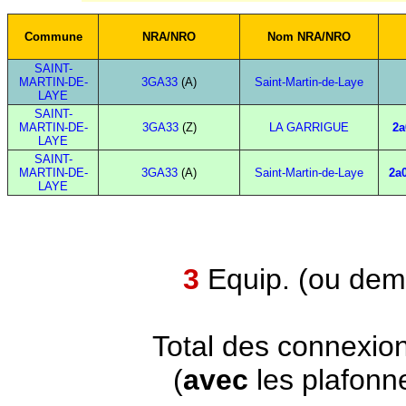
Commune
NRA/NRO
Nom NRA/NRO
SAINT-
MARTIN-DE-
3GA33
(A)
Saint-Martin-de-Laye
LAYE
SAINT-
MARTIN-DE-
3GA33
(Z)
LA GARRIGUE
2a
LAYE
SAINT-
MARTIN-DE-
3GA33
(A)
Saint-Martin-de-Laye
2a0
LAYE
3
Equip. (ou demi
Total des connexio
(
avec
les plafonn