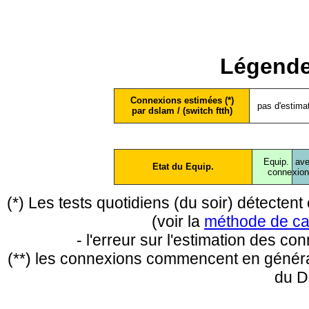
Légende
Connexions estimées (*)
pas d'estima
par dslam / (switch ftth)
Equip.
ave
Etat du Equip.
conne
xio
(*) Les tests quotidiens (du soir) détecte
(voir la
méthode de ca
- l'erreur sur l'estimation des c
(**) les connexions commencent en général
du D