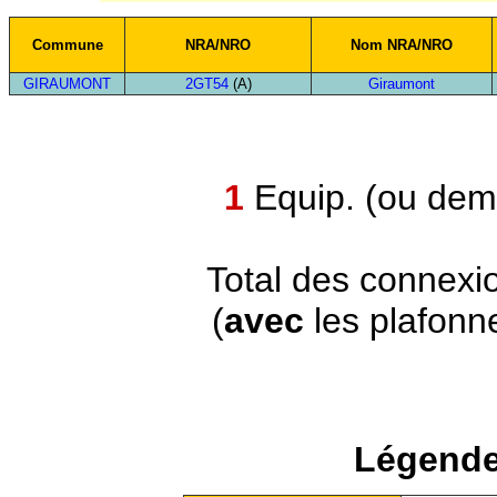
Commune
NRA/NRO
Nom NRA/NRO
GIRAUMONT
2GT54
(A)
Giraumont
1
Equip. (ou demi
Total des connexi
(
avec
les plafonn
Légende