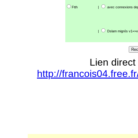
Ftth
|
avec connexions de
|
Dslam migrés v1=>v
Lien direct
http://francois04.free