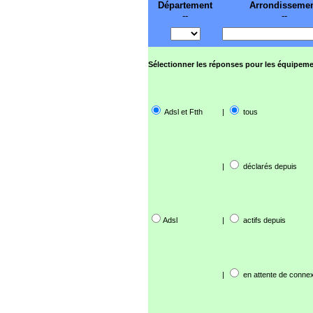
Département
Arrondisseme
--
--
Sélectionner les réponses pour les équipeme
Adsl et Ftth
|
tous
|
déclarés depuis
Adsl
|
actifs depuis
|
en attente de connex