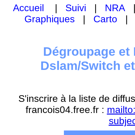
Accueil
|
Suivi
|
NRA
Graphiques
|
Carto
Dégroupage et 
Dslam/Switch e
S'inscrire à la liste de dif
francois04.free.fr :
mailto
subje