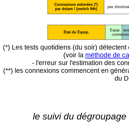
Connexions estimées (*)
pas d'estima
par dslam / (switch ftth)
Equip.
ave
Etat du Equip.
conne
xio
(*) Les tests quotidiens (du soir) détecte
(voir la
méthode de ca
- l'erreur sur l'estimation des c
(**) les connexions commencent en général
du D
le suivi du dégroupage