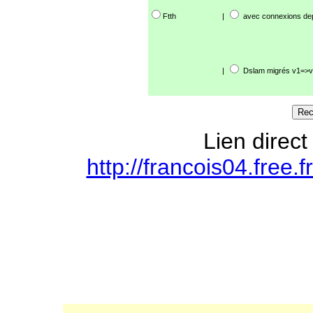
Ftth
|
avec connexions de
|
Dslam migrés v1=>v
Lien direct
http://francois04.free