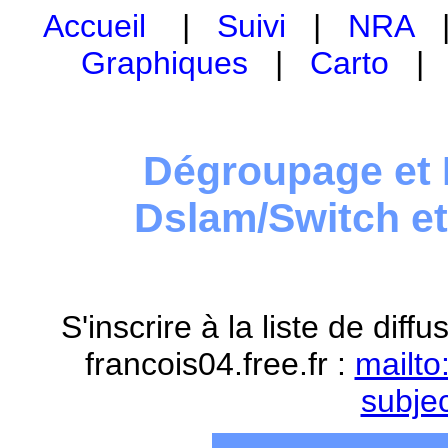
Accueil
|
Suivi
|
NRA
Graphiques
|
Carto
Dégroupage et 
Dslam/Switch e
S'inscrire à la liste de dif
francois04.free.fr :
mailto
subje