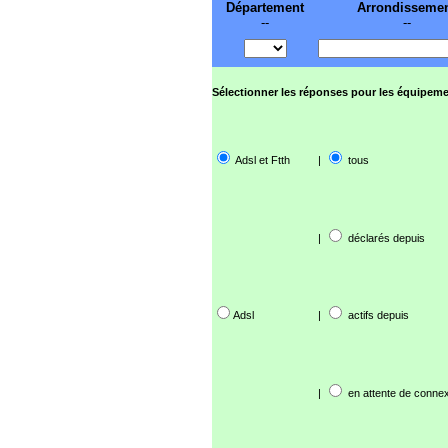
Département
Arrondisseme
--
--
Sélectionner les réponses pour les équipeme
Adsl et Ftth
|
tous
|
déclarés depuis
Adsl
|
actifs depuis
|
en attente de connex