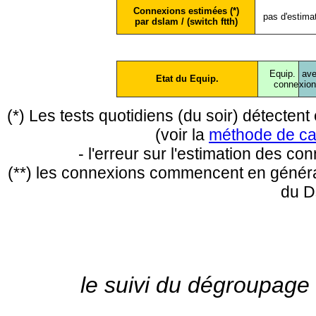
Connexions estimées (*)
pas d'estima
par dslam / (switch ftth)
Equip.
ave
Etat du Equip.
conne
xio
(*) Les tests quotidiens (du soir) détecte
(voir la
méthode de ca
- l'erreur sur l'estimation des c
(**) les connexions commencent en général
du D
le suivi du dégroupage