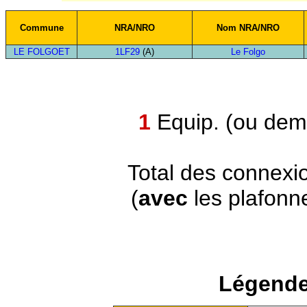
Commune
NRA/NRO
Nom NRA/NRO
LE FOLGOET
1LF29
(A)
Le Folgo
1
Equip. (ou demi
Total des connexi
(
avec
les plafonn
Légende