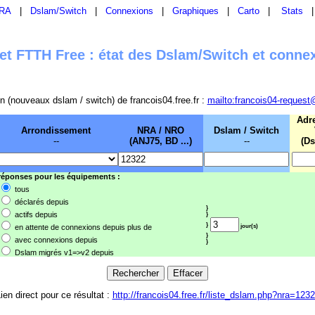
RA
|
Dslam/Switch
|
Connexions
|
Graphiques
|
Carto
|
Stats
t FTTH Free : état des Dslam/Switch et conne
sion (nouveaux dslam / switch) de francois04.free.fr :
mailto:francois04-request
Adr
Arrondissement
NRA / NRO
Dslam / Switch
--
(ANJ75, BD ...)
--
(Ds
 réponses pour les équipements :
tous
déclarés depuis
}
actifs depuis
}
}
en attente de connexions depuis plus de
jour(s)
}
avec connexions depuis
}
Dslam migrés v1=>v2 depuis
ien direct pour ce résultat :
http://francois04.free.fr/liste_dslam.php?nra=123