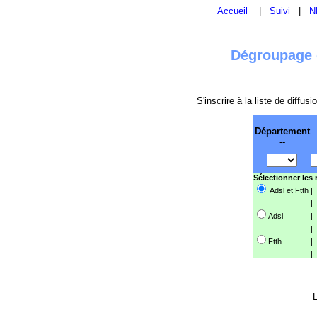
Accueil
|
Suivi
|
N
Dégroupage e
S'inscrire à la liste de diffu
Département
--
Sélectionner les
Adsl et Ftth
|
|
Adsl
|
|
Ftth
|
|
L