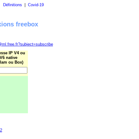
|
Définitions
|
Covid-19
xions freebox
@ml.free.fr?subject=subscribe
esse IP V4 ou
V6 native
lam ou Box)
22