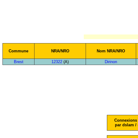
Commune
NRA/NRO
Nom NRA/NRO
Brest
12322
(A)
Dirinon
Connexions 
par dslam / 