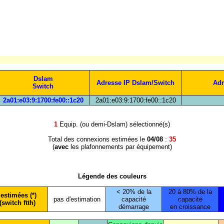
Dslam
Adresse IP Dslam/Switch
Adr
Switch
2a01:e03:9:1700:fe00::1c20
2a01:e03:9:1700:fe00::1c20
1
Equip. (ou demi-Dslam) sélectionné(s)
Total des connexions estimées le
04/08
:
35
(
avec
les plafonnements par équipement)
Légende des couleurs
< 20% de la
20 à 80% de la
estimées (*)
pas d'estimation
capacité
capacité
(switch ftth)
démarrage
en croissance