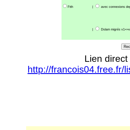
Ftth
|
avec connexions de
|
Dslam migrés v1=>v
Lien direct
http://francois04.free.fr