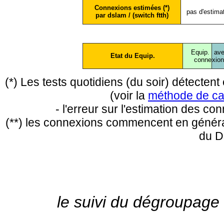
Connexions estimées (*)
pas d'estima
par dslam / (switch ftth)
Equip.
ave
Etat du Equip.
conne
xio
(*) Les tests quotidiens (du soir) détecte
(voir la
méthode de ca
- l'erreur sur l'estimation des c
(**) les connexions commencent en général
du D
le suivi du dégroupage