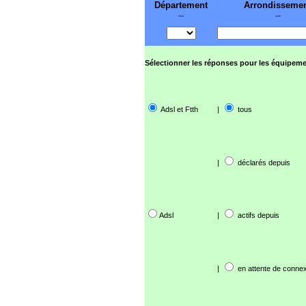
Département
Arrondisseme
--
--
Sélectionner les réponses pour les équipeme
Adsl et Ftth
|
tous
|
déclarés depuis
Adsl
|
actifs depuis
|
en attente de connex