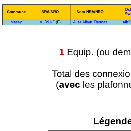
Ds
Commune
NRA/NRO
Nom NRA/NRO
Swi
Massy
ALB91-F
(F)
Allée Albert Thomas
alb9
1
Equip. (ou demi
Total des connexi
(
avec
les plafonn
Légende