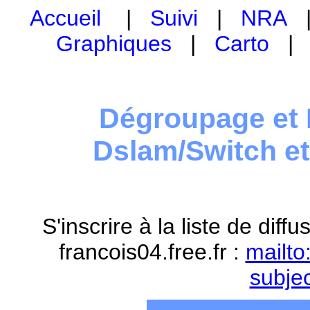
Accueil
|
Suivi
|
NRA
Graphiques
|
Carto
Dégroupage et 
Dslam/Switch e
S'inscrire à la liste de dif
francois04.free.fr :
mailto
subje