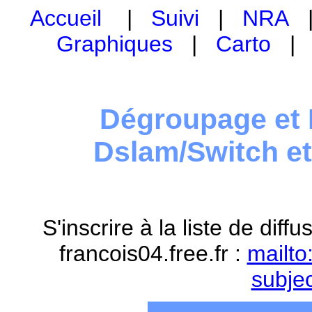
Accueil
|
Suivi
|
NRA
Graphiques
|
Carto
Dégroupage et 
Dslam/Switch e
S'inscrire à la liste de dif
francois04.free.fr :
mailto
subje