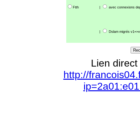
Ftth
|
avec connexions de
|
Dslam migrés v1=>v
Lien direct
http://francois04
ip=2a01:e01