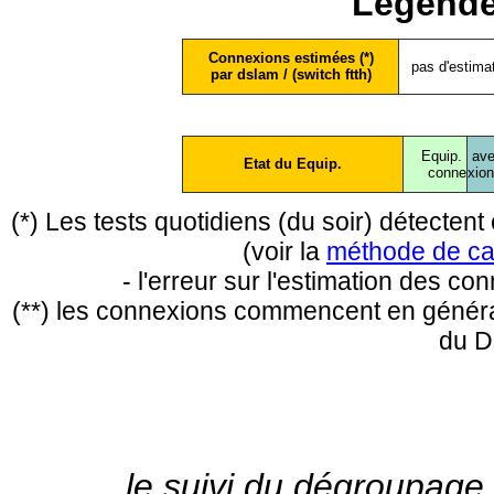
Légende
Connexions estimées (*)
pas d'estima
par dslam / (switch ftth)
Equip.
ave
Etat du Equip.
conne
xio
(*) Les tests quotidiens (du soir) détecte
(voir la
méthode de ca
- l'erreur sur l'estimation des c
(**) les connexions commencent en général
du D
le suivi du dégroupage