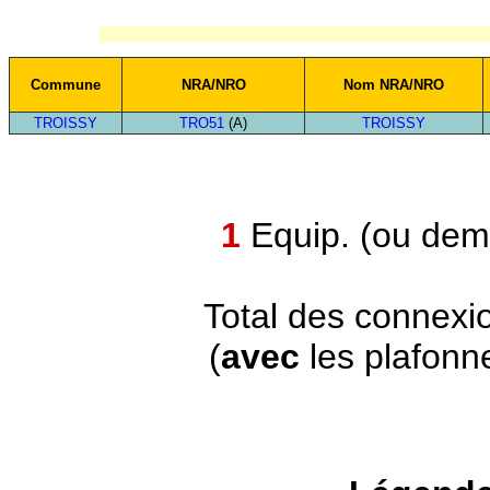
Commune
NRA/NRO
Nom NRA/NRO
TROISSY
TRO51
(A)
TROISSY
1
Equip. (ou demi
Total des connexi
(
avec
les plafonn