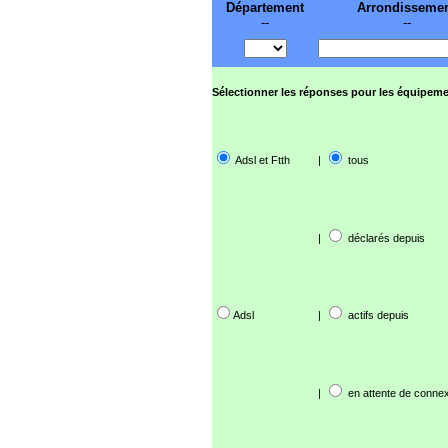
Département
Arrondisseme
--
--
Sélectionner les réponses pour les équipeme
Adsl et Ftth
|
tous
|
déclarés depuis
Adsl
|
actifs depuis
|
en attente de connex