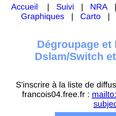
Accueil
|
Suivi
|
NRA
Graphiques
|
Carto
Dégroupage et 
Dslam/Switch e
S'inscrire à la liste de dif
francois04.free.fr :
mailto
subje