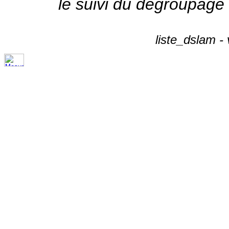
le suivi du dégroupage
liste_dslam -