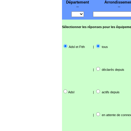
Département
Arrondisseme
--
--
Sélectionner les réponses pour les équipeme
Adsl et Ftth
|
tous
|
déclarés depuis
Adsl
|
actifs depuis
|
en attente de connex