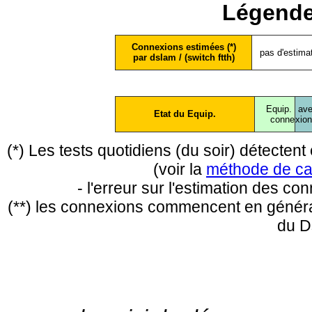
Légende
Connexions estimées (*)
pas d'estima
par dslam / (switch ftth)
Equip.
ave
Etat du Equip.
conne
xio
(*) Les tests quotidiens (du soir) détecte
(voir la
méthode de ca
- l'erreur sur l'estimation des c
(**) les connexions commencent en général
du D