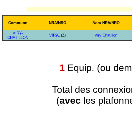
Commune
NRA/NRO
Nom NRA/NRO
VIRY-
VIR91
(Z)
Viry Chatillon
CHATILLON
1
Equip. (ou demi
Total des connexi
(
avec
les plafonn