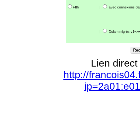
Ftth
|
avec connexions de
|
Dslam migrés v1=>v
Lien direct
http://francois04
ip=2a01:e01