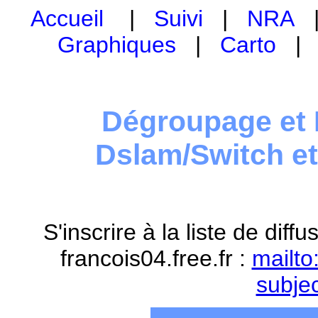
Accueil
|
Suivi
|
NRA
Graphiques
|
Carto
Dégroupage et 
Dslam/Switch e
S'inscrire à la liste de dif
francois04.free.fr :
mailto
subje