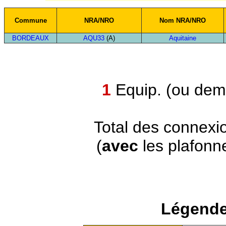
Commune
NRA/NRO
Nom NRA/NRO
BORDEAUX
AQU33
(A)
Aquitaine
1
Equip. (ou demi
Total des connexi
(
avec
les plafonn
Légende