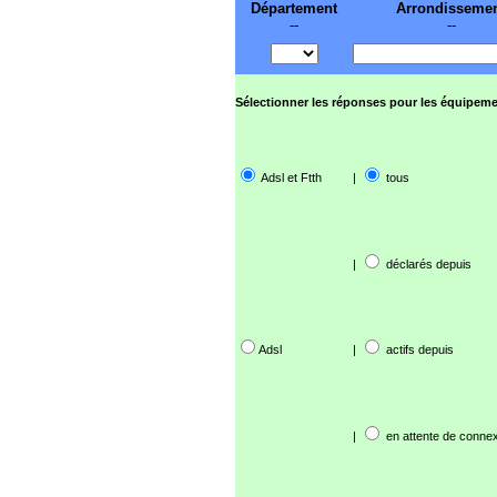
Département
Arrondisseme
--
--
Sélectionner les réponses pour les équipeme
Adsl et Ftth
|
tous
|
déclarés depuis
Adsl
|
actifs depuis
|
en attente de connex