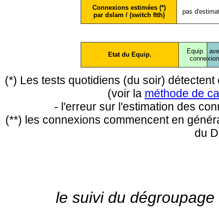
Connexions estimées (*)
pas d'estima
par dslam / (switch ftth)
Equip.
ave
Etat du Equip.
conne
xio
(*) Les tests quotidiens (du soir) détecte
(voir la
méthode de ca
- l'erreur sur l'estimation des c
(**) les connexions commencent en général
du D
le suivi du dégroupage