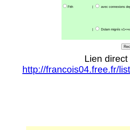
Ftth
|
avec connexions de
|
Dslam migrés v1=>v
Lien direct
http://francois04.free.fr/