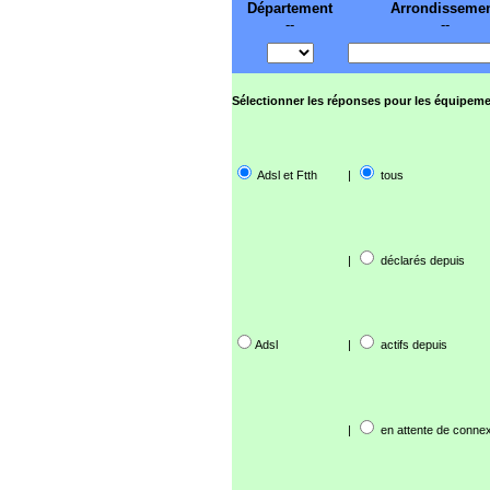
Département
Arrondisseme
--
--
Sélectionner les réponses pour les équipeme
Adsl et Ftth
|
tous
|
déclarés depuis
Adsl
|
actifs depuis
|
en attente de connex