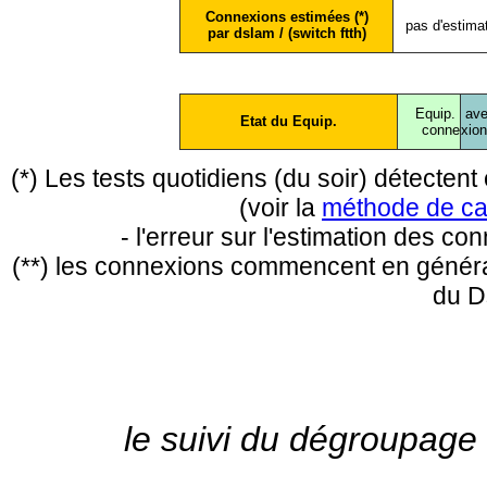
Connexions estimées (*)
pas d'estima
par dslam / (switch ftth)
Equip.
ave
Etat du Equip.
conne
xio
(*) Les tests quotidiens (du soir) détecte
(voir la
méthode de ca
- l'erreur sur l'estimation des c
(**) les connexions commencent en général
du D
le suivi du dégroupage