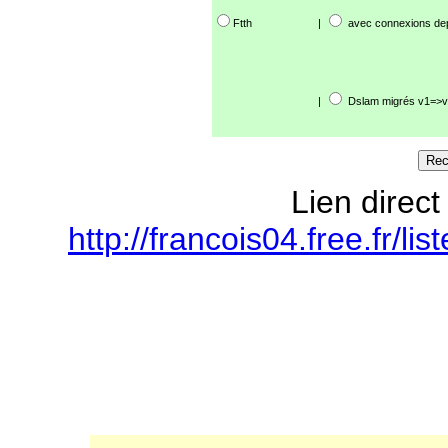
Ftth
|
avec connexions de
|
Dslam migrés v1=>v
Lien direct
http://francois04.free.fr/