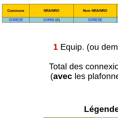
Commune
NRA/NRO
Nom NRA/NRO
SOREDE
SOR66
(A)
SOREDE
1
Equip. (ou demi
Total des connexi
(
avec
les plafonn
Légende