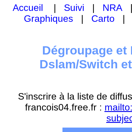
Accueil
|
Suivi
|
NRA
Graphiques
|
Carto
Dégroupage et 
Dslam/Switch e
S'inscrire à la liste de dif
francois04.free.fr :
mailto
subje