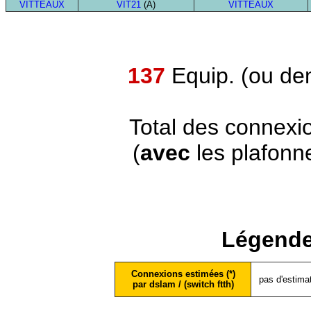
VITTEAUX
VIT21
(A)
VITTEAUX
137
Equip. (ou de
Total des connexi
(
avec
les plafonn
Légende
Connexions estimées (*)
pas d'estima
par dslam / (switch ftth)