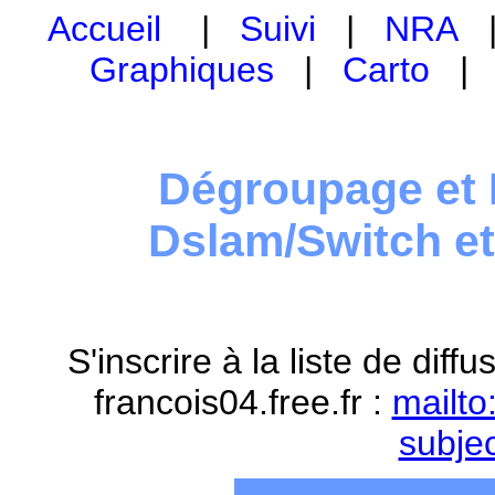
Accueil
|
Suivi
|
NRA
Graphiques
|
Carto
Dégroupage et 
Dslam/Switch e
S'inscrire à la liste de dif
francois04.free.fr :
mailto
subje