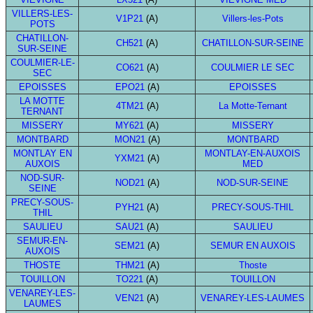
VILLERS-LES-
V1P21
(A)
Villers-les-Pots
POTS
CHATILLON-
CH521
(A)
CHATILLON-SUR-SEINE
SUR-SEINE
COULMIER-LE-
CO621
(A)
COULMIER LE SEC
SEC
EPOISSES
EPO21
(A)
EPOISSES
LA MOTTE
4TM21
(A)
La Motte-Ternant
TERNANT
MISSERY
MY621
(A)
MISSERY
MONTBARD
MON21
(A)
MONTBARD
MONTLAY EN
MONTLAY-EN-AUXOIS
YXM21
(A)
AUXOIS
MED
NOD-SUR-
NOD21
(A)
NOD-SUR-SEINE
SEINE
PRECY-SOUS-
PYH21
(A)
PRECY-SOUS-THIL
THIL
SAULIEU
SAU21
(A)
SAULIEU
SEMUR-EN-
SEM21
(A)
SEMUR EN AUXOIS
AUXOIS
THOSTE
THM21
(A)
Thoste
TOUILLON
TO221
(A)
TOUILLON
VENAREY-LES-
VEN21
(A)
VENAREY-LES-LAUMES
LAUMES