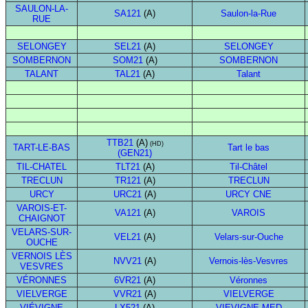
SAULON-LA-
SA121
(A)
Saulon-la-Rue
RUE
SELONGEY
SEL21
(A)
SELONGEY
SOMBERNON
SOM21
(A)
SOMBERNON
TALANT
TAL21
(A)
Talant
TTB21
(A)
(HD)
TART-LE-BAS
Tart le bas
(GEN21)
TIL-CHATEL
TLT21
(A)
Til-Châtel
TRECLUN
TR121
(A)
TRECLUN
URCY
URC21
(A)
URCY CNE
VAROIS-ET-
VA121
(A)
VAROIS
CHAIGNOT
VELARS-SUR-
VEL21
(A)
Velars-sur-Ouche
OUCHE
VERNOIS LÈS
NVV21
(A)
Vernois-lès-Vesvres
VESVRES
VÉRONNES
6VR21
(A)
Véronnes
VIELVERGE
VVR21
(A)
VIELVERGE
VIÉVIGNE
LX521
(A)
VIEVIGNE MED