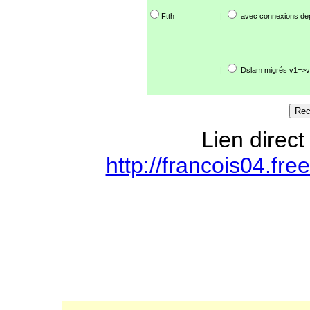
Ftth
|
avec connexions de
|
Dslam migrés v1=>v
Lien direct
http://francois04.fre