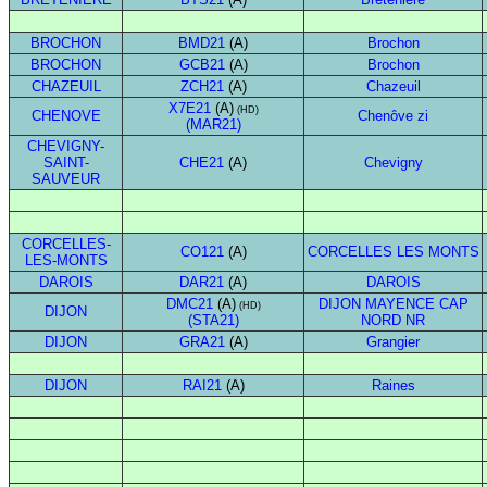
BROCHON
BMD21
(A)
Brochon
BROCHON
GCB21
(A)
Brochon
CHAZEUIL
ZCH21
(A)
Chazeuil
X7E21
(A)
(HD)
CHENOVE
Chenôve zi
(MAR21)
CHEVIGNY-
SAINT-
CHE21
(A)
Chevigny
SAUVEUR
CORCELLES-
CO121
(A)
CORCELLES LES MONTS
LES-MONTS
DAROIS
DAR21
(A)
DAROIS
DMC21
(A)
DIJON MAYENCE CAP
(HD)
DIJON
(STA21)
NORD NR
DIJON
GRA21
(A)
Grangier
DIJON
RAI21
(A)
Raines