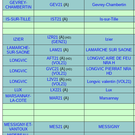
GEVREY-
GEV21
(A)
Gevrey-Chambertin
CHAMBERTIN
IS-SUR-TILLE
IST21
(A)
Is-sur-Tille
IZR21
(A)
(HD)
IZIER
Izier
(GEN21)
LAMARCHE-
LAM21
(A)
LAMARCHE SUR SAONE
SUR-SAONE
AFT21
(A)
LONGVIC AIRE DE FEU
(HD)
LONGVIC
(VOL21)
NRA H
GVC21
(A)
LONGVIC PIERRAT NRA
(HD)
LONGVIC
(VOL21)
HD
L2V21
(A)
(HD)
LONGVIC
Longvic valentin (VOL21)
(VOL21)
LUX
LX221
(A)
Lux
MARSANNAY-
MAR21
(A)
Marsannay
LA-COTE
MESSIGNY-ET-
MES21
(A)
MESSIGNY
VANTOUX