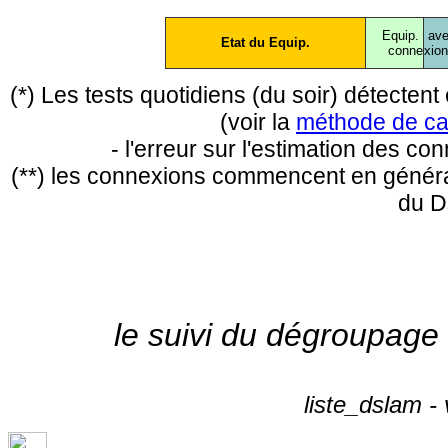
Equip.
ave
Etat du Equip.
conne
xio
(*) Les tests quotidiens (du soir) détecte
(voir la
méthode de ca
- l'erreur sur l'estimation des c
(**) les connexions commencent en général
du D
le suivi du dégroupage
liste_dslam -