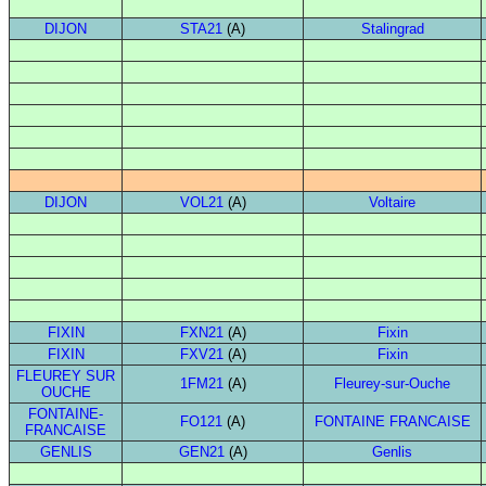
DIJON
STA21
(A)
Stalingrad
DIJON
VOL21
(A)
Voltaire
FIXIN
FXN21
(A)
Fixin
FIXIN
FXV21
(A)
Fixin
FLEUREY SUR
1FM21
(A)
Fleurey-sur-Ouche
OUCHE
FONTAINE-
FO121
(A)
FONTAINE FRANCAISE
FRANCAISE
GENLIS
GEN21
(A)
Genlis