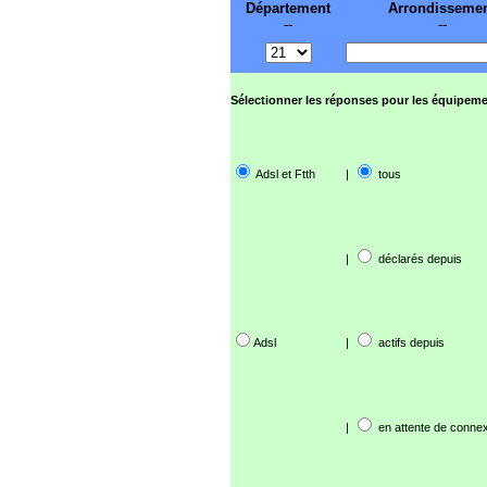
Département
Arrondisseme
--
--
Sélectionner les réponses pour les équipeme
Adsl et Ftth
|
tous
|
déclarés depuis
Adsl
|
actifs depuis
|
en attente de connex