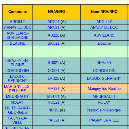
Commune
NRA/NRO
Nom NRA/NRO
ARGILLY
ARG21
(A)
ARGILLY
ARNAY-LE-DUC
ARN21
(A)
ARNAY LE DUC
AUVILLARS-
AU221
(A)
AUVILLARS
SUR-SAONE
BEAUNE
BAU21
(A)
Beaune
BRAZEY-EN-
BR321
(A)
BRAZEY
PLAINE
CORGOLOIN
CO321
(A)
CORGOLOIN
LADOIX-
LAD21
(A)
LADOIX SERRIGNY
SERRIGNY
MARIGNY-LES-
MA121
(A)
Marigny-lès-Reullée
REULLEE
MEURSAULT
MEU21
(A)
MEURSAULT
NOLAY
NOL21
(A)
NOLAY
NUITS-SAINT-
NUI21
(A)
Nuits-Saint-Georges
GEORGES
PAGNY-LA-
PAG21
(A)
PAGNY LA VILLE
VILLE
POUILLY-EN-