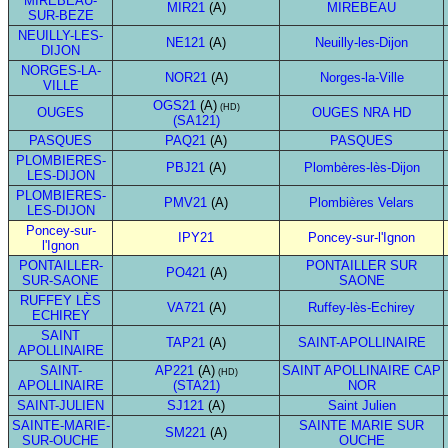
MIREBEAU-
MIR21
(A)
MIREBEAU
SUR-BEZE
NEUILLY-LES-
NE121
(A)
Neuilly-les-Dijon
DIJON
NORGES-LA-
NOR21
(A)
Norges-la-Ville
VILLE
OGS21
(A)
(HD)
OUGES
OUGES NRA HD
(SA121)
PASQUES
PAQ21
(A)
PASQUES
PLOMBIERES-
PBJ21
(A)
Plombères-lès-Dijon
LES-DIJON
PLOMBIERES-
PMV21
(A)
Plombières Velars
LES-DIJON
Poncey-sur-
IPY21
Poncey-sur-l'Ignon
l'Ignon
PONTAILLER-
PONTAILLER SUR
PO421
(A)
SUR-SAONE
SAONE
RUFFEY LÈS
VA721
(A)
Ruffey-lès-Echirey
ECHIREY
SAINT
TAP21
(A)
SAINT-APOLLINAIRE
APOLLINAIRE
SAINT-
AP221
(A)
SAINT APOLLINAIRE CAP
(HD)
APOLLINAIRE
(STA21)
NOR
SAINT-JULIEN
SJ121
(A)
Saint Julien
SAINTE-MARIE-
SAINTE MARIE SUR
SM221
(A)
SUR-OUCHE
OUCHE