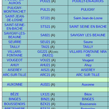
POU21
(A)
POUILLY-EN-AUXOIS
AUXOIS
PULIGNY-
PUL21
(A)
PULIGNY
MONTRACHET
SAINT-JEAN-
STJ21
(A)
Saint-Jean-de-Losne
DE-LOSNE
SAINT-SEINE-
STS21
(A)
SAINT SEINE EN BACHE
EN-BACHE
SAVIGNY-LES-
SA821
(A)
SAVIGNY LES BEAUNE
BEAUNE
SEURRE
SEU21
(A)
Seurre
TAILLY
TAI21
(A)
TAILLY
VILLARS-
GG221
(A)
VILLARS FONTAINE NRA
(HD)
FONTAINE
(NUI21)
HD
VOUGEOT
VOU21
(A)
Vougeot
AHUY
AHU21
(A)
Ahuy
AISEREY
AIS21
(A)
AISEREY
ARC-SUR-TILLE
ARC21
(A)
ARC SUR TILLE
AUXONNE
AU321
(A)
Auxonne
BÈZE
LX121
(A)
Bèze
BINGES
BIN21
(A)
BINGES
BOUSSENOIS
BZX21
(A)
Boussenois
BRETENIERE
BTS21
(A)
Bretenière