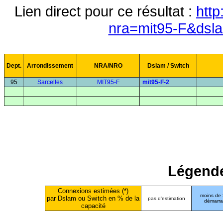
Lien direct pour ce résultat :
http
nra=mit95-F&dsl
Dept.
Arrondissement
NRA/NRO
Dslam / Switch
95
Sarcelles
MIT95-F
mit95-F-2
Légende
Connexions estimées (*)
moins de
par Dslam ou Switch en % de la
pas d'estimation
démarr
capacité