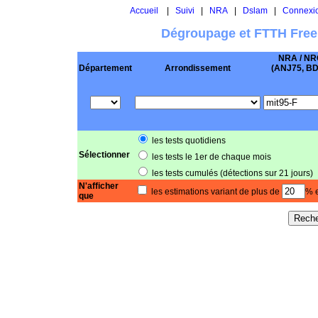
Accueil
|
Suivi
|
NRA
|
Dslam
|
Connexi
Dégroupage et FTTH Free
NRA / NR
Département
Arrondissement
(ANJ75, BD .
les tests quotidiens
Sélectionner
les tests le 1er de chaque mois
les tests cumulés (détections sur 21 jours)
N'afficher
les estimations variant de plus de
% e
que