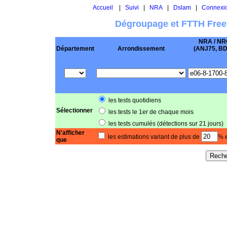
Accueil
|
Suivi
|
NRA
|
Dslam
|
Connexi
Dégroupage et FTTH Free
NRA / NR
Département
Arrondissement
(ANJ75, BD .
les tests quotidiens
Sélectionner
les tests le 1er de chaque mois
les tests cumulés (détections sur 21 jours)
N'afficher
les estimations variant de plus de
% e
que