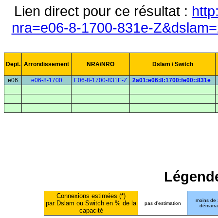
Lien direct pour ce résultat :
http
nra=e06-8-1700-831e-Z&dslam=2
Dept.
Arrondissement
NRA/NRO
Dslam / Switch
e06
e06-8-1700
E06-8-1700-831E-Z
2a01:e06:8:1700:fe00::831e
Légende
Connexions estimées (*)
moins de
par Dslam ou Switch en % de la
pas d'estimation
démarr
capacité