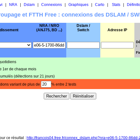
vi
|
NRA
|
Dslam
|
Connexions
|
Graphiques
|
Carto
|
Stats
|
Définiti
oupage et FTTH Free : connexions des DSLAM / S
NRA / NRO
Dslam /
dissement
(ANJ75, BD ...)
Switch
Adresse IP
Dé
:
Fi
quotidiens
le 1er de chaque mois
cumulés (détections sur 21 jours)
tions variant de plus de
% entre 2 tests
our ce résultat :
http://francois04.free.fr/connex_dslam.php?nra=e06-5-1700-86dd