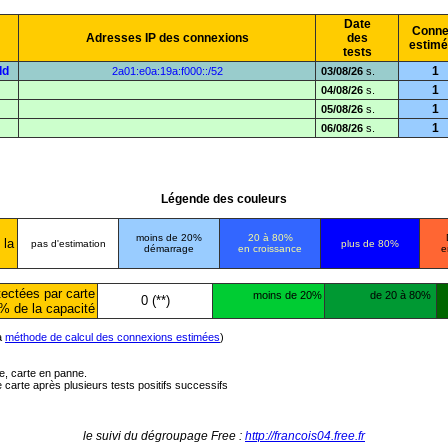
Date
Conne
Adresses IP des connexions
des
estim
tests
dd
1
2a01:e0a:19a:f000::/52
03/08/26
s.
1
04/08/26
s.
1
05/08/26
s.
1
06/08/26
s.
Légende des couleurs
moins de 20%
20 à 80%
 la
pas d'estimation
plus de 80%
démarrage
en croissance
e
ectées par carte
moins de 20%
de 20 à 80%
0 (**)
% de la capacité
la
méthode de calcul des connexions estimées
)
ée, carte en panne.
carte après plusieurs tests positifs successifs
le suivi du dégroupage Free :
http://francois04.free.fr