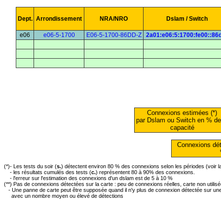
Dept.
Arrondissement
NRA/NRO
Dslam / Switch
e06
e06-5-1700
E06-5-1700-86DD-Z
2a01:e06:5:1700:fe00::86
Connexions estimées (*)
par Dslam ou Switch en % de
capacité
Connexions dét
(*)- Les tests du soir (
s.
) détectent environ 80 % des connexions selon les périodes (voir 
- les résultats cumulés des tests (
c.
) représentent 80 à 90% des connexions.
- l'erreur sur l'estimation des connexions d'un dslam est de 5 à 10 %
(**) Pas de connexions détectées sur la carte : peu de connexions réelles, carte non utilis
- Une panne de carte peut être supposée quand il n'y plus de connexion détectée sur une 
avec un nombre moyen ou élevé de détections