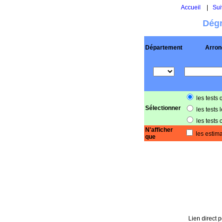
Accueil
|
Sui
Dégr
Département
Arron
les tests 
Sélectionner
les tests 
les tests 
N'afficher
les estima
que
Lien direct p