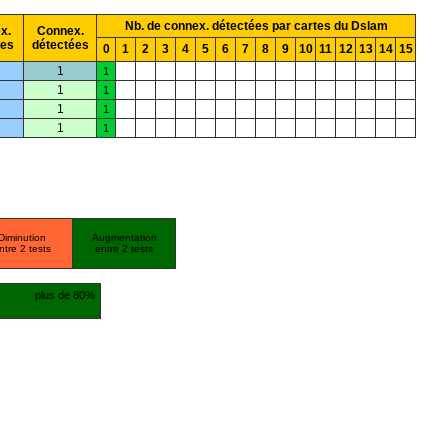
Nb. de connex. détectées par cartes du Dslam
x.
Connex.
ées
détectées
0
1
2
3
4
5
6
7
8
9
10
11
12
13
14
15
1
1
1
1
1
1
1
1
Diminution
Augmentation
ntre 2 tests
entre 2 tests
plus de 80%