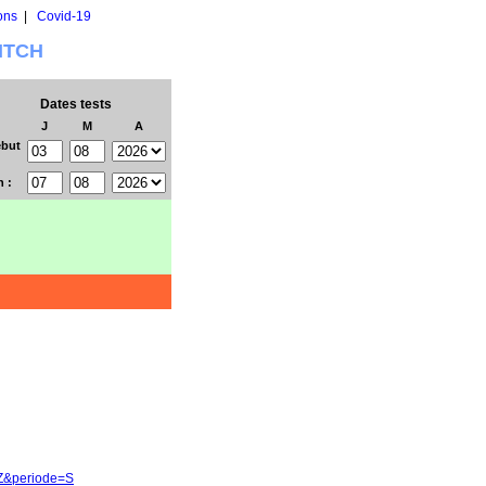
ons
|
Covid-19
WITCH
Dates tests
J
M
A
but
n :
-Z&periode=S