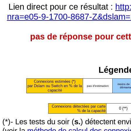
Lien direct pour ce résultat :
http
nra=e05-9-1700-8687-Z&dslam=2
pas de réponse pour cett
Légende
Connexions estimées (*)
moins de
par Dslam ou Switch en % de la
pas d'estimation
démarr
capacité
Connexions détectées par carte
0 (**)
% de la capacité
(*)- Les tests du soir (
s.
) détectent en
(voir la
méthode de calcul des connexi