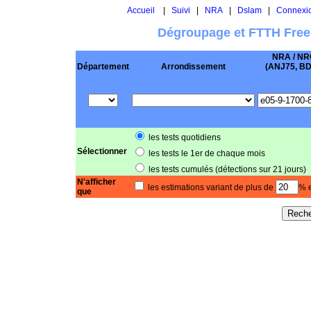
Accueil
|
Suivi
|
NRA
|
Dslam
|
Connexi
Dégroupage et FTTH Free
NRA / NR
Département
Arrondissement
(ANJ75, BD .
les tests quotidiens
Sélectionner
les tests le 1er de chaque mois
les tests cumulés (détections sur 21 jours)
N'afficher
les estimations variant de plus de
% e
que