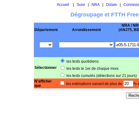
Accueil
|
Suivi
|
NRA
|
Dslam
|
Connexi
Dégroupage et FTTH Free
NRA / NR
Département
Arrondissement
(ANJ75, BD .
les tests quotidiens
Sélectionner
les tests le 1er de chaque mois
les tests cumulés (détections sur 21 jours)
N'afficher
les estimations variant de plus de
% e
que