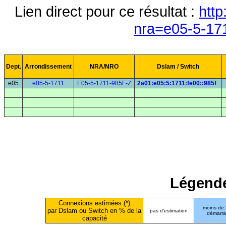
Lien direct pour ce résultat :
http
nra=e05-5-17
Dept.
Arrondissement
NRA/NRO
Dslam / Switch
e05
e05-5-1711
E05-5-1711-985F-Z
2a01:e05:5:1711:fe00::985f
Légende
Connexions estimées (*)
moins de
par Dslam ou Switch en % de la
pas d'estimation
démarr
capacité