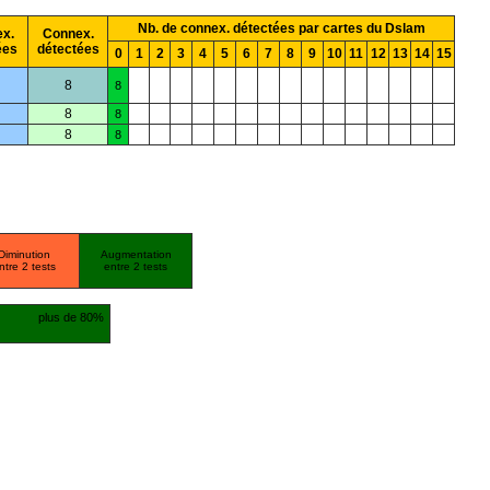
Nb. de connex. détectées par cartes du Dslam
x.
Connex.
ées
détectées
0
1
2
3
4
5
6
7
8
9
10
11
12
13
14
15
8
8
8
8
8
8
Diminution
Augmentation
ntre 2 tests
entre 2 tests
plus de 80%