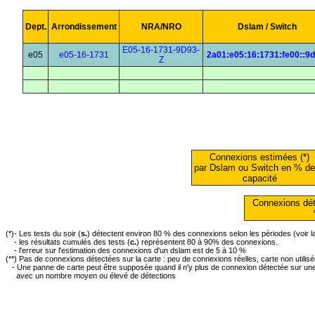
Dept.
Arrondissement
NRA/NRO
Dslam / Switch
E05-16-1731-9D93-
e05
e05-16-1731
2a01:e05:16:1731:fe00::9
Z
Connexions estimées (*)
par Dslam ou Switch en % de
capacité
Connexions dét
(*)- Les tests du soir (
s.
) détectent environ 80 % des connexions selon les périodes (voir 
- les résultats cumulés des tests (
c.
) représentent 80 à 90% des connexions.
- l'erreur sur l'estimation des connexions d'un dslam est de 5 à 10 %
(**) Pas de connexions détectées sur la carte : peu de connexions réelles, carte non utilis
- Une panne de carte peut être supposée quand il n'y plus de connexion détectée sur une 
avec un nombre moyen ou élevé de détections