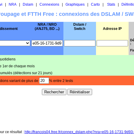
vi
|
NRA
|
Dslam
|
Connexions
|
Graphiques
|
Carto
|
Stats
|
Définiti
oupage et FTTH Free : connexions des DSLAM / S
NRA / NRO
Dslam /
dissement
(ANJ75, BD ...)
Switch
Adresse IP
Dé
:
Fi
quotidiens
le 1er de chaque mois
cumulés (détections sur 21 jours)
tions variant de plus de
% entre 2 tests
ur ce résultat :
http://francois04.free.fr/connex_dslam.php?nra=e05-16-1731-9d9