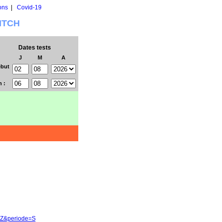
ons
|
Covid-19
WITCH
Dates tests
J
M
A
but
n :
3-Z&periode=S