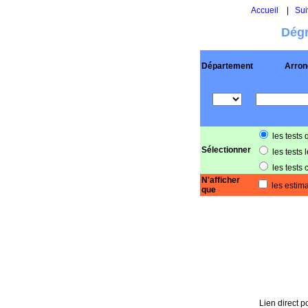
Accueil
|
Sui
Dégr
Département
Arron
les tests 
Sélectionner
les tests 
les tests 
N'afficher
les estima
que
Lien direct po