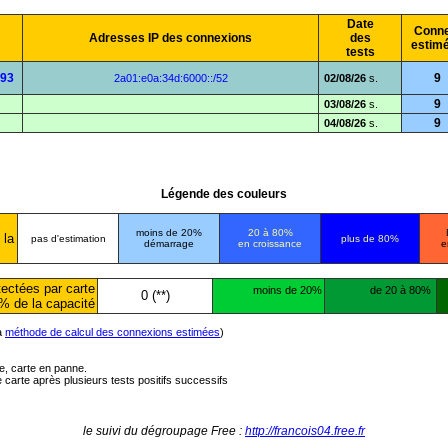
Date
Conne
Adresses IP des connexions
des
estim
tests
d93
9
2a01:e0a:34d:6000::/52
02/08/26
s.
9
03/08/26
s.
9
04/08/26
s.
Légende des couleurs
moins de 20%
20 à 80%
 la
pas d'estimation
plus de 80%
démarrage
en croissance
e
ectées par carte
moins de 20%
de 20 à 80%
0 (**)
% de la capacité
la
méthode de calcul des connexions estimées
)
ée, carte en panne.
carte après plusieurs tests positifs successifs
le suivi du dégroupage Free :
http://francois04.free.fr