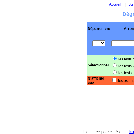
Accueil
|
Sui
Dégr
Département
Arron
les tests 
Sélectionner
les tests 
les tests 
N'afficher
les estima
que
Lien direct pour ce résultat :
ht