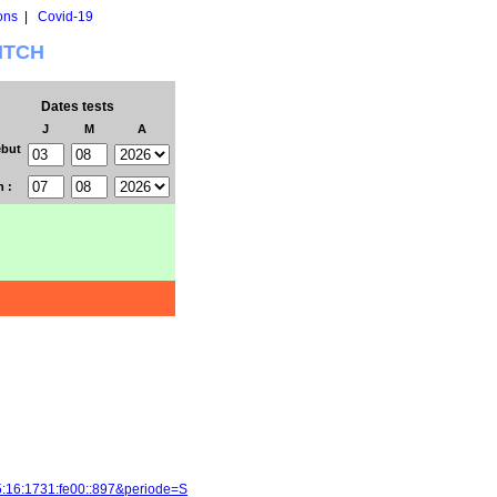
ons
|
Covid-19
WITCH
Dates tests
J
M
A
but
n :
5:16:1731:fe00::897&periode=S