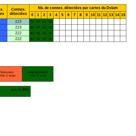
Nb. de connex. détectées par cartes du Dslam
x.
Connex.
ées
détectées
0
1
2
3
4
5
6
7
8
9
10
11
12
13
14
15
223
62
57
52
52
223
62
57
52
52
222
62
56
52
52
222
62
56
52
52
Diminution
Augmentation
ntre 2 tests
entre 2 tests
plus de 80%