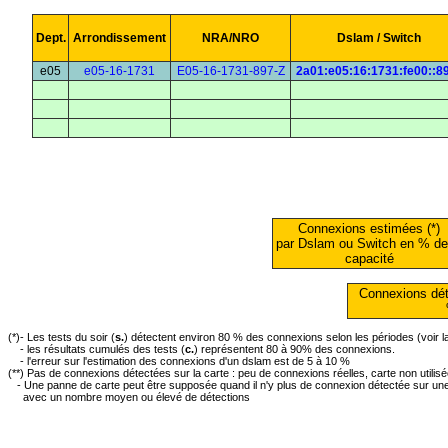
Dept.
Arrondissement
NRA/NRO
Dslam / Switch
e05
e05-16-1731
E05-16-1731-897-Z
2a01:e05:16:1731:fe00::8
Connexions estimées (*)
par Dslam ou Switch en % de
capacité
Connexions dét
(*)- Les tests du soir (
s.
) détectent environ 80 % des connexions selon les périodes (voir 
- les résultats cumulés des tests (
c.
) représentent 80 à 90% des connexions.
- l'erreur sur l'estimation des connexions d'un dslam est de 5 à 10 %
(**) Pas de connexions détectées sur la carte : peu de connexions réelles, carte non utilis
- Une panne de carte peut être supposée quand il n'y plus de connexion détectée sur une 
avec un nombre moyen ou élevé de détections