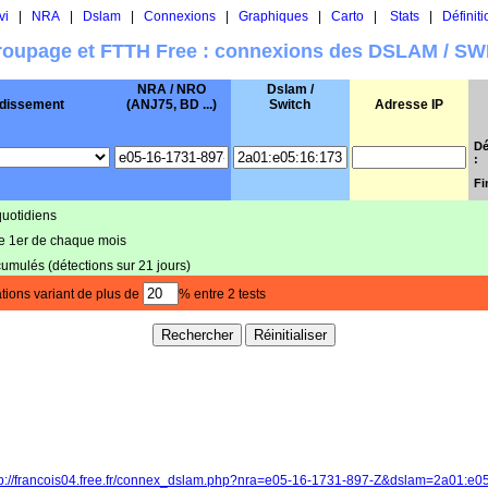
vi
|
NRA
|
Dslam
|
Connexions
|
Graphiques
|
Carto
|
Stats
|
Définiti
oupage et FTTH Free : connexions des DSLAM / S
NRA / NRO
Dslam /
dissement
(ANJ75, BD ...)
Switch
Adresse IP
Dé
:
Fi
quotidiens
le 1er de chaque mois
cumulés (détections sur 21 jours)
tions variant de plus de
% entre 2 tests
tp://francois04.free.fr/connex_dslam.php?nra=e05-16-1731-897-Z&dslam=2a01:e0