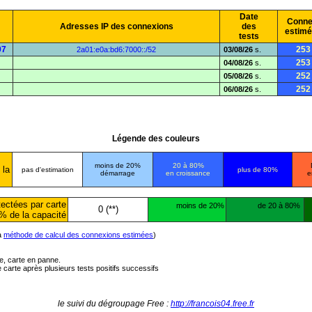
Date
Conne
Adresses IP des connexions
des
estim
tests
97
253
2a01:e0a:bd6:7000::/52
03/08/26
s.
253
04/08/26
s.
252
05/08/26
s.
252
06/08/26
s.
Légende des couleurs
moins de 20%
20 à 80%
 la
pas d'estimation
plus de 80%
démarrage
en croissance
e
ectées par carte
moins de 20%
de 20 à 80%
0 (**)
% de la capacité
la
méthode de calcul des connexions estimées
)
ée, carte en panne.
carte après plusieurs tests positifs successifs
le suivi du dégroupage Free :
http://francois04.free.fr