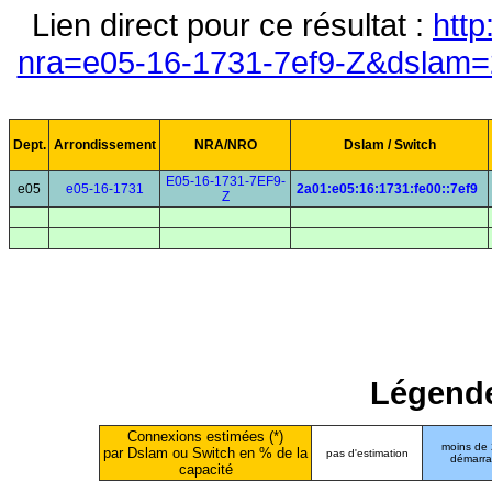
Lien direct pour ce résultat :
http
nra=e05-16-1731-7ef9-Z&dslam=2
Dept.
Arrondissement
NRA/NRO
Dslam / Switch
E05-16-1731-7EF9-
e05
e05-16-1731
2a01:e05:16:1731:fe00::7ef9
Z
Légende
Connexions estimées (*)
moins de
par Dslam ou Switch en % de la
pas d'estimation
démarr
capacité