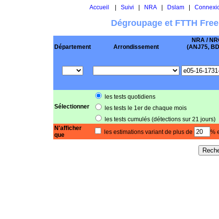
Accueil
|
Suivi
|
NRA
|
Dslam
|
Connexi
Dégroupage et FTTH Free
NRA / NR
Département
Arrondissement
(ANJ75, BD .
les tests quotidiens
Sélectionner
les tests le 1er de chaque mois
les tests cumulés (détections sur 21 jours)
N'afficher
les estimations variant de plus de
% e
que