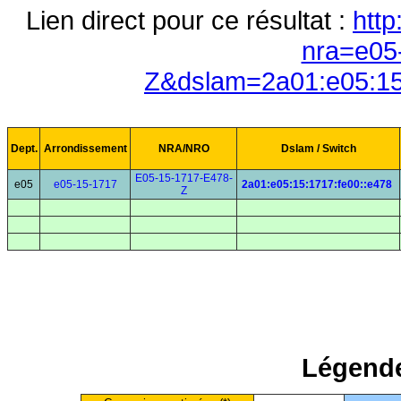
Lien direct pour ce résultat :
http
nra=e05
Z&dslam=2a01:e05:15
Dept.
Arrondissement
NRA/NRO
Dslam / Switch
E05-15-1717-E478-
e05
e05-15-1717
2a01:e05:15:1717:fe00::e478
Z
Légende