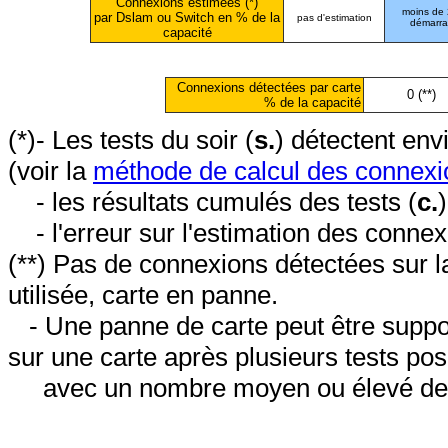
Connexions estimées (*)
moins de
par Dslam ou Switch en % de la
pas d'estimation
démarr
capacité
Connexions détectées par carte
0 (**)
% de la capacité
(*)- Les tests du soir (
s.
) détectent en
(voir la
méthode de calcul des connexi
- les résultats cumulés des tests (
c.
- l'erreur sur l'estimation des conne
(**) Pas de connexions détectées sur l
utilisée, carte en panne.
- Une panne de carte peut être suppos
sur une carte après plusieurs tests posi
avec un nombre moyen ou élevé de 