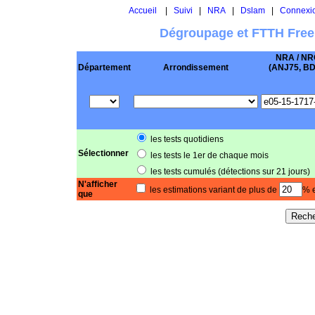
Accueil
|
Suivi
|
NRA
|
Dslam
|
Connexi
Dégroupage et FTTH Free
NRA / NR
Département
Arrondissement
(ANJ75, BD .
les tests quotidiens
Sélectionner
les tests le 1er de chaque mois
les tests cumulés (détections sur 21 jours)
N'afficher
les estimations variant de plus de
% e
que