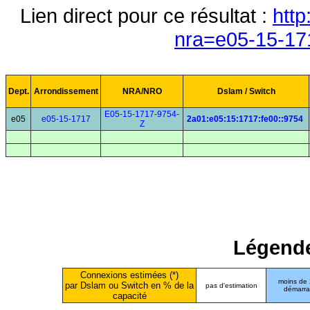
Lien direct pour ce résultat :
http
nra=e05-15-17
Dept.
Arrondissement
NRA/NRO
Dslam / Switch
E05-15-1717-9754-
e05
e05-15-1717
2a01:e05:15:1717:fe00::9754
Z
Légende
Connexions estimées (*)
moins de
par Dslam ou Switch en % de la
pas d'estimation
démarr
capacité