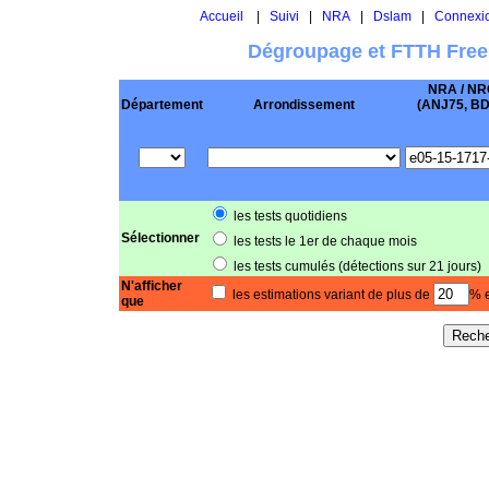
Accueil
|
Suivi
|
NRA
|
Dslam
|
Connexi
Dégroupage et FTTH Free
NRA / NR
Département
Arrondissement
(ANJ75, BD .
les tests quotidiens
Sélectionner
les tests le 1er de chaque mois
les tests cumulés (détections sur 21 jours)
N'afficher
les estimations variant de plus de
% e
que