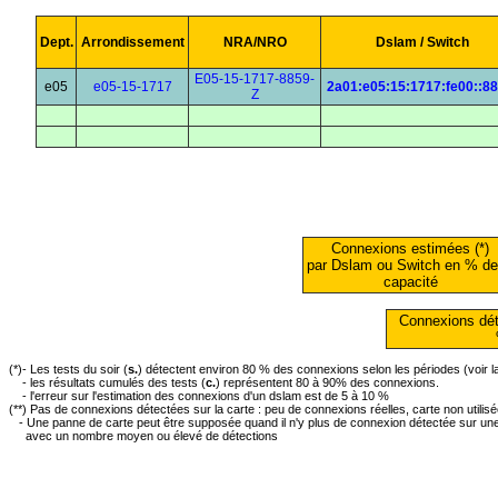
Dept.
Arrondissement
NRA/NRO
Dslam / Switch
E05-15-1717-8859-
e05
e05-15-1717
2a01:e05:15:1717:fe00::8
Z
Connexions estimées (*)
par Dslam ou Switch en % de
capacité
Connexions dét
(*)- Les tests du soir (
s.
) détectent environ 80 % des connexions selon les périodes (voir 
- les résultats cumulés des tests (
c.
) représentent 80 à 90% des connexions.
- l'erreur sur l'estimation des connexions d'un dslam est de 5 à 10 %
(**) Pas de connexions détectées sur la carte : peu de connexions réelles, carte non utilis
- Une panne de carte peut être supposée quand il n'y plus de connexion détectée sur une 
avec un nombre moyen ou élevé de détections