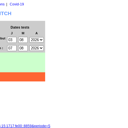
ons
|
Covid-19
WITCH
Dates tests
J
M
A
but
n :
5:15:1717:fe00::8859&periode=S