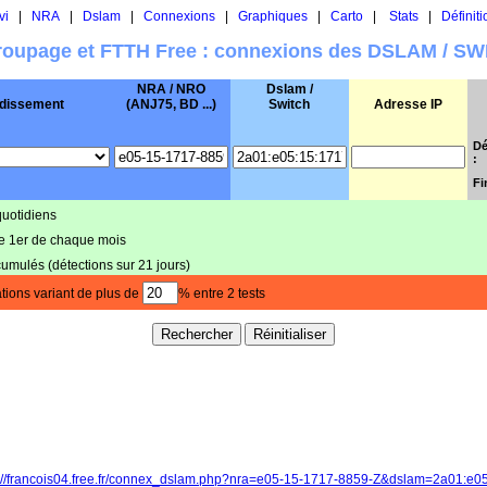
vi
|
NRA
|
Dslam
|
Connexions
|
Graphiques
|
Carto
|
Stats
|
Définiti
oupage et FTTH Free : connexions des DSLAM / S
NRA / NRO
Dslam /
dissement
(ANJ75, BD ...)
Switch
Adresse IP
Dé
:
Fi
quotidiens
le 1er de chaque mois
cumulés (détections sur 21 jours)
tions variant de plus de
% entre 2 tests
p://francois04.free.fr/connex_dslam.php?nra=e05-15-1717-8859-Z&dslam=2a01:e0