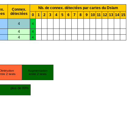
Nb. de connex. détectées par cartes du Dslam
x.
Connex.
ées
détectées
0
1
2
3
4
5
6
7
8
9
10
11
12
13
14
15
4
4
4
4
4
4
Diminution
Augmentation
ntre 2 tests
entre 2 tests
plus de 80%