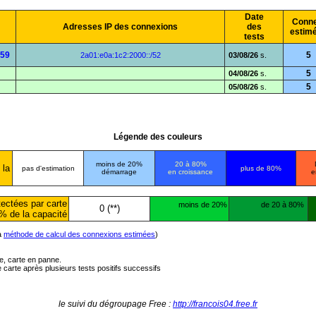
Date
Conne
Adresses IP des connexions
des
estim
tests
859
5
2a01:e0a:1c2:2000::/52
03/08/26
s.
5
04/08/26
s.
5
05/08/26
s.
Légende des couleurs
moins de 20%
20 à 80%
 la
pas d'estimation
plus de 80%
démarrage
en croissance
e
ectées par carte
moins de 20%
de 20 à 80%
0 (**)
% de la capacité
la
méthode de calcul des connexions estimées
)
ée, carte en panne.
carte après plusieurs tests positifs successifs
le suivi du dégroupage Free :
http://francois04.free.fr