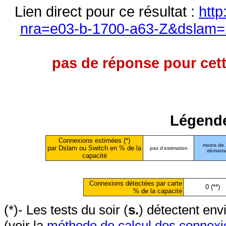
Lien direct pour ce résultat :
http
nra=e03-b-1700-a63-Z&dslam=2
pas de réponse pour cett
Légende
Connexions estimées (*)
moins de
par Dslam ou Switch en % de la
pas d'estimation
démarr
capacité
Connexions détectées par carte
0 (**)
% de la capacité
(*)- Les tests du soir (
s.
) détectent en
(voir la
méthode de calcul des connexi