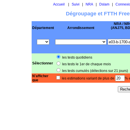
Accueil
|
Suivi
|
NRA
|
Dslam
|
Connexi
Dégroupage et FTTH Free
NRA / NR
Département
Arrondissement
(ANJ75, BD .
les tests quotidiens
Sélectionner
les tests le 1er de chaque mois
les tests cumulés (détections sur 21 jours)
N'afficher
les estimations variant de plus de
% e
que