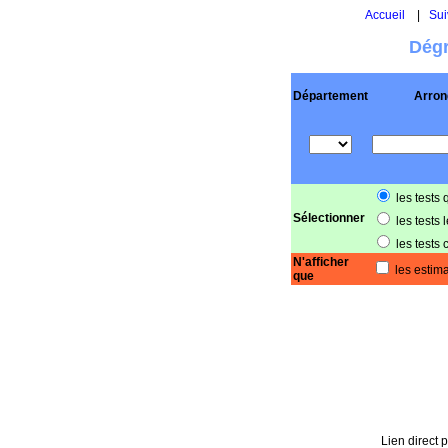
Accueil
|
Sui
Dégr
Département
Arron
les tests 
Sélectionner
les tests 
les tests 
N'afficher
les estima
que
Lien direct p