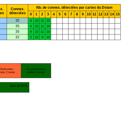
Nb. de connex. détectées par cartes du Dslam
x.
Connex.
ées
détectées
0
1
2
3
4
5
6
7
8
9
10
11
12
13
14
15
35
4
10
11
10
35
4
10
11
10
35
4
10
11
10
32
3
10
9
10
Diminution
Augmentation
ntre 2 tests
entre 2 tests
plus de 80%