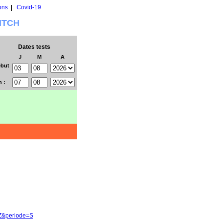
ons
|
Covid-19
WITCH
Dates tests
J
M
A
but
n :
-Z&periode=S