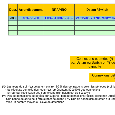
Dept.
Arrondissement
NRA/NRO
Dslam / Switch
e03
e03-7-1700
E03-7-1700-192C-Z
2a01:e03:7:1700:fe00::19
Connexions estimées (*)
par Dslam ou Switch en % de
capacité
Connexions dét
(*)- Les tests du soir (
s.
) détectent environ 80 % des connexions selon les périodes (voir 
- les résultats cumulés des tests (
c.
) représentent 80 à 90% des connexions.
- l'erreur sur l'estimation des connexions d'un dslam est de 5 à 10 %
(**) Pas de connexions détectées sur la carte : peu de connexions réelles, carte non utilis
- Une panne de carte peut être supposée quand il n'y plus de connexion détectée sur une 
avec un nombre moyen ou élevé de détections