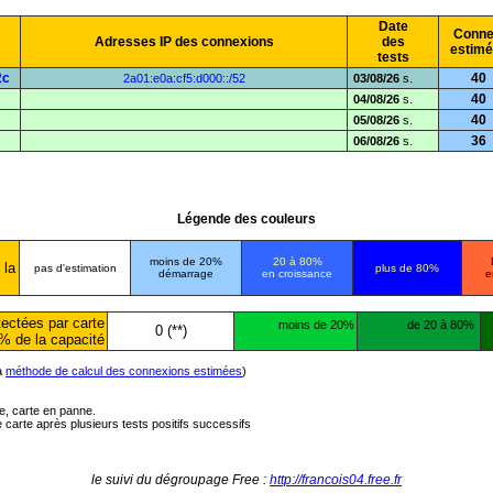
Date
Conne
Adresses IP des connexions
des
estim
tests
2c
40
2a01:e0a:cf5:d000::/52
03/08/26
s.
40
04/08/26
s.
40
05/08/26
s.
36
06/08/26
s.
Légende des couleurs
moins de 20%
20 à 80%
 la
pas d'estimation
plus de 80%
démarrage
en croissance
e
ectées par carte
moins de 20%
de 20 à 80%
0 (**)
% de la capacité
la
méthode de calcul des connexions estimées
)
ée, carte en panne.
carte après plusieurs tests positifs successifs
le suivi du dégroupage Free :
http://francois04.free.fr