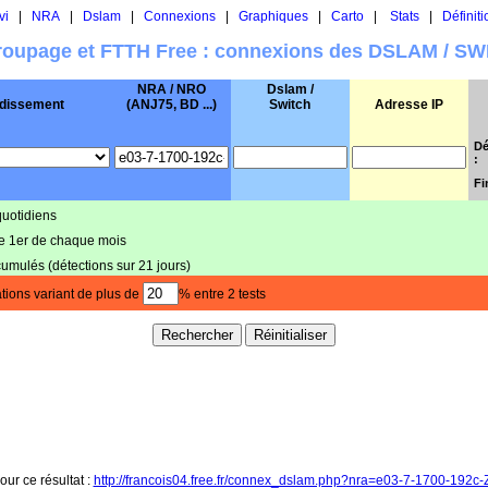
vi
|
NRA
|
Dslam
|
Connexions
|
Graphiques
|
Carto
|
Stats
|
Définiti
oupage et FTTH Free : connexions des DSLAM / S
NRA / NRO
Dslam /
dissement
(ANJ75, BD ...)
Switch
Adresse IP
Dé
:
Fi
quotidiens
le 1er de chaque mois
cumulés (détections sur 21 jours)
tions variant de plus de
% entre 2 tests
our ce résultat :
http://francois04.free.fr/connex_dslam.php?nra=e03-7-1700-192c