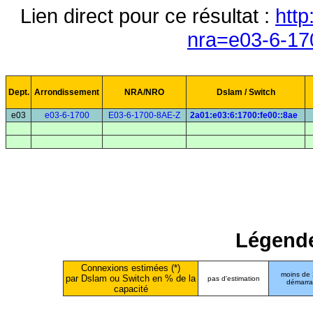
Lien direct pour ce résultat :
http
nra=e03-6-17
Dept.
Arrondissement
NRA/NRO
Dslam / Switch
e03
e03-6-1700
E03-6-1700-8AE-Z
2a01:e03:6:1700:fe00::8ae
Légende
Connexions estimées (*)
moins de
par Dslam ou Switch en % de la
pas d'estimation
démarr
capacité