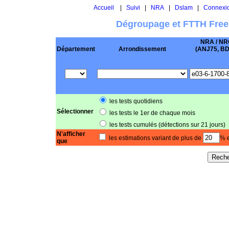
Accueil
|
Suivi
|
NRA
|
Dslam
|
Connexi
Dégroupage et FTTH Free
NRA / NR
Département
Arrondissement
(ANJ75, BD .
les tests quotidiens
Sélectionner
les tests le 1er de chaque mois
les tests cumulés (détections sur 21 jours)
N'afficher
les estimations variant de plus de
% e
que