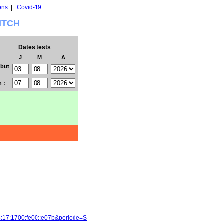
ons
|
Covid-19
WITCH
Dates tests
J
M
A
but
n :
3:17:1700:fe00::e07b&periode=S