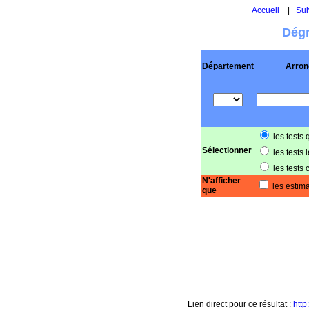
Accueil
|
Sui
Dégr
Département
Arron
les tests 
Sélectionner
les tests 
les tests 
N'afficher
les estima
que
Lien direct pour ce résultat :
htt