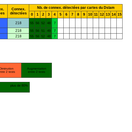
Nb. de connex. détectées par cartes du Dslam
x.
Connex.
ées
détectées
0
1
2
3
4
5
6
7
8
9
10
11
12
13
14
15
218
55
56
52
48
7
218
55
56
51
49
7
218
55
56
52
48
7
Diminution
Augmentation
ntre 2 tests
entre 2 tests
plus de 80%