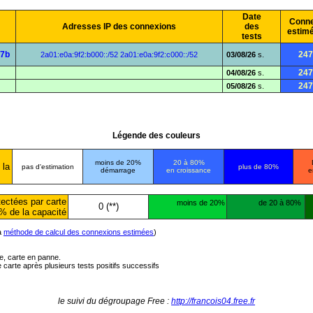
Date
Conne
Adresses IP des connexions
des
estim
tests
07b
247
2a01:e0a:9f2:b000::/52
2a01:e0a:9f2:c000::/52
03/08/26
s.
247
04/08/26
s.
247
05/08/26
s.
Légende des couleurs
moins de 20%
20 à 80%
 la
pas d'estimation
plus de 80%
démarrage
en croissance
e
ectées par carte
moins de 20%
de 20 à 80%
0 (**)
% de la capacité
la
méthode de calcul des connexions estimées
)
ée, carte en panne.
carte après plusieurs tests positifs successifs
le suivi du dégroupage Free :
http://francois04.free.fr