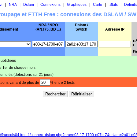
vi
|
NRA
|
Dslam
|
Connexions
|
Graphiques
|
Carto
|
Stats
|
Définiti
oupage et FTTH Free : connexions des DSLAM / S
NRA / NRO
Dslam /
dissement
(ANJ75, BD ...)
Switch
Adresse IP
Dé
:
Fi
quotidiens
le 1er de chaque mois
cumulés (détections sur 21 jours)
tions variant de plus de
% entre 2 tests
p://francois04.free.fr/connex_dslam.php?nra=e03-17-1700-e07b-Z&dslam=2a01:e0