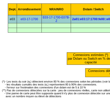
Dept.
Arrondissement
NRA/NRO
Dslam / Switch
E03-17-1700-E07B-
e03
e03-17-1700
2a01:e03:17:1700:fe00::e
Z
Connexions estimées (*)
par Dslam ou Switch en % de
capacité
Connexions dét
(*)- Les tests du soir (
s.
) détectent environ 80 % des connexions selon les périodes (voir 
- les résultats cumulés des tests (
c.
) représentent 80 à 90% des connexions.
- l'erreur sur l'estimation des connexions d'un dslam est de 5 à 10 %
(**) Pas de connexions détectées sur la carte : peu de connexions réelles, carte non utilis
- Une panne de carte peut être supposée quand il n'y plus de connexion détectée sur une 
avec un nombre moyen ou élevé de détections