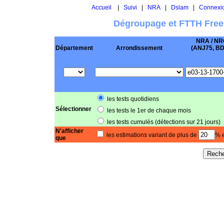
Accueil
|
Suivi
|
NRA
|
Dslam
|
Connexi
Dégroupage et FTTH Free
NRA / NR
Département
Arrondissement
(ANJ75, BD .
les tests quotidiens
Sélectionner
les tests le 1er de chaque mois
les tests cumulés (détections sur 21 jours)
N'afficher
les estimations variant de plus de
% e
que