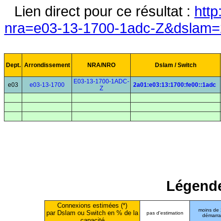
Lien direct pour ce résultat :
http
nra=e03-13-1700-1adc-Z&dslam=2
Dept.
Arrondissement
NRA/NRO
Dslam / Switch
E03-13-1700-1ADC-
e03
e03-13-1700
2a01:e03:13:1700:fe00::1adc
Z
Légende
Connexions estimées (*)
moins de
par Dslam ou Switch en % de la
pas d'estimation
démarr
capacité