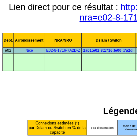
Lien direct pour ce résultat :
http
nra=e02-8-17
Dept.
Arrondissement
NRA/NRO
Dslam / Switch
e02
Nice
E02-8-1716-7A2D-Z
2a01:e02:8:1716:fe00::7a2d
Légende
Connexions estimées (*)
moins de
par Dslam ou Switch en % de la
pas d'estimation
démarr
capacité