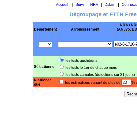
Accueil
|
Suivi
|
NRA
|
Dslam
|
Connexi
Dégroupage et FTTH Free
NRA / NR
Département
Arrondissement
(ANJ75, BD .
les tests quotidiens
Sélectionner
les tests le 1er de chaque mois
les tests cumulés (détections sur 21 jours)
N'afficher
les estimations variant de plus de
% e
que