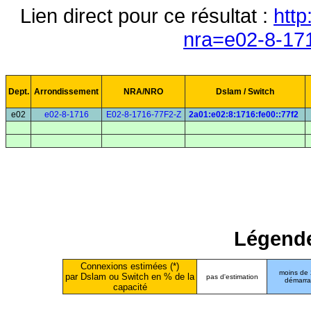
Lien direct pour ce résultat :
http
nra=e02-8-17
Dept.
Arrondissement
NRA/NRO
Dslam / Switch
e02
e02-8-1716
E02-8-1716-77F2-Z
2a01:e02:8:1716:fe00::77f2
Légende
Connexions estimées (*)
moins de
par Dslam ou Switch en % de la
pas d'estimation
démarr
capacité