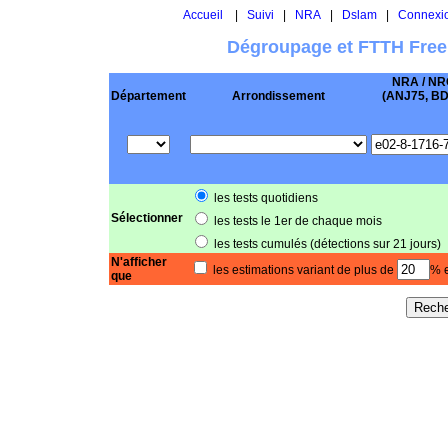
Accueil
|
Suivi
|
NRA
|
Dslam
|
Connexi
Dégroupage et FTTH Free
NRA / NR
Département
Arrondissement
(ANJ75, BD .
les tests quotidiens
Sélectionner
les tests le 1er de chaque mois
les tests cumulés (détections sur 21 jours)
N'afficher
les estimations variant de plus de
% e
que