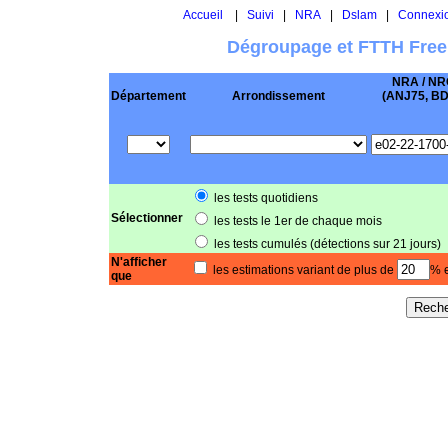
Accueil
|
Suivi
|
NRA
|
Dslam
|
Connexi
Dégroupage et FTTH Free
NRA / NR
Département
Arrondissement
(ANJ75, BD .
les tests quotidiens
Sélectionner
les tests le 1er de chaque mois
les tests cumulés (détections sur 21 jours)
N'afficher
les estimations variant de plus de
% e
que