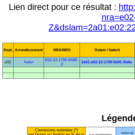
Lien direct pour ce résultat :
http
nra=e02
Z&dslam=2a01:e02:22
Dept.
Arrondissement
NRA/NRO
Dslam / Switch
E02-22-1700-9ABE-
e02
Autun
2a01:e02:22:1700:fe00::9abe
Z
Légende
Connexions estimées (*)
moins de
par Dslam ou Switch en % de la
pas d'estimation