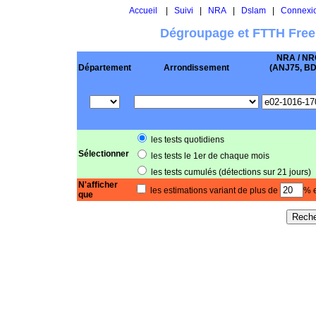
Accueil
|
Suivi
|
NRA
|
Dslam
|
Connexi
Dégroupage et FTTH Free
NRA / NR
Département
Arrondissement
(ANJ75, BD .
les tests quotidiens
Sélectionner
les tests le 1er de chaque mois
les tests cumulés (détections sur 21 jours)
N'afficher
les estimations variant de plus de
% e
que