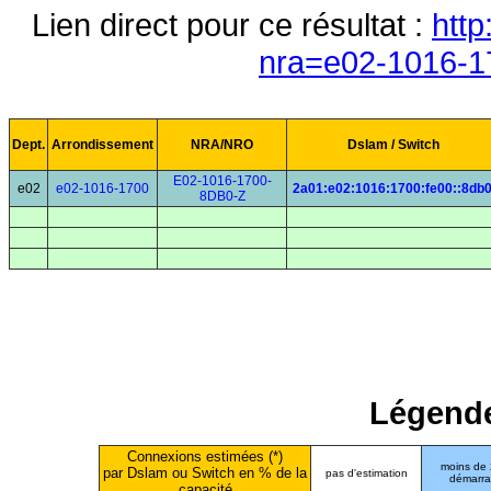
Lien direct pour ce résultat :
http
nra=e02-1016-1
Dept.
Arrondissement
NRA/NRO
Dslam / Switch
E02-1016-1700-
e02
e02-1016-1700
2a01:e02:1016:1700:fe00::8db
8DB0-Z
Légende
Connexions estimées (*)
moins de
par Dslam ou Switch en % de la
pas d'estimation
démarr
capacité