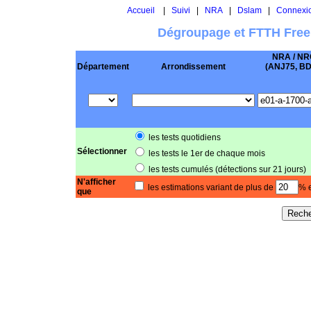
Accueil
|
Suivi
|
NRA
|
Dslam
|
Connexi
Dégroupage et FTTH Free
NRA / NR
Département
Arrondissement
(ANJ75, BD .
les tests quotidiens
Sélectionner
les tests le 1er de chaque mois
les tests cumulés (détections sur 21 jours)
N'afficher
les estimations variant de plus de
% e
que