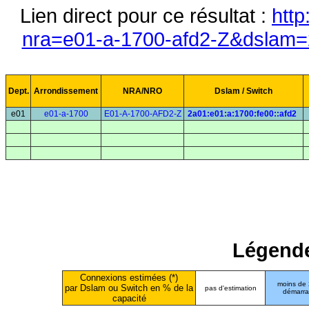
Lien direct pour ce résultat :
http
nra=e01-a-1700-afd2-Z&dslam=2
Dept.
Arrondissement
NRA/NRO
Dslam / Switch
e01
e01-a-1700
E01-A-1700-AFD2-Z
2a01:e01:a:1700:fe00::afd2
Légende
Connexions estimées (*)
moins de
par Dslam ou Switch en % de la
pas d'estimation
démarr
capacité