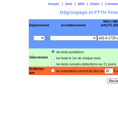
Accueil
|
Suivi
|
NRA
|
Dslam
|
Connexi
Dégroupage et FTTH Free
NRA / NR
Département
Arrondissement
(ANJ75, BD .
les tests quotidiens
Sélectionner
les tests le 1er de chaque mois
les tests cumulés (détections sur 21 jours)
N'afficher
les estimations variant de plus de
% e
que