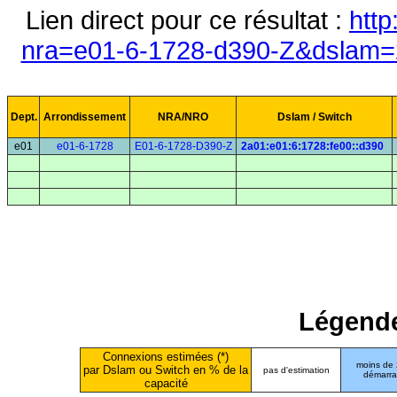
Lien direct pour ce résultat :
http
nra=e01-6-1728-d390-Z&dslam=2
Dept.
Arrondissement
NRA/NRO
Dslam / Switch
e01
e01-6-1728
E01-6-1728-D390-Z
2a01:e01:6:1728:fe00::d390
Légende
Connexions estimées (*)
moins de
par Dslam ou Switch en % de la
pas d'estimation
démarr
capacité