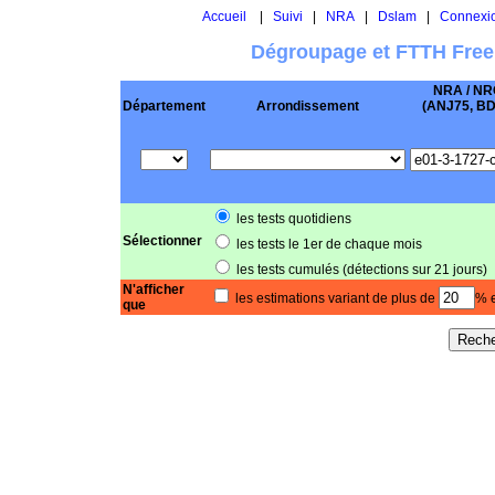
Accueil
|
Suivi
|
NRA
|
Dslam
|
Connexi
Dégroupage et FTTH Free
NRA / NR
Département
Arrondissement
(ANJ75, BD .
les tests quotidiens
Sélectionner
les tests le 1er de chaque mois
les tests cumulés (détections sur 21 jours)
N'afficher
les estimations variant de plus de
% e
que