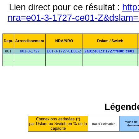
Lien direct pour ce résultat :
http
nra=e01-3-1727-ce01-Z&dslam=2
Dept.
Arrondissement
NRA/NRO
Dslam / Switch
e01
e01-3-1727
E01-3-1727-CE01-Z
2a01:e01:3:1727:fe00::ce01
Légende
Connexions estimées (*)
moins de
par Dslam ou Switch en % de la
pas d'estimation
démarr
capacité