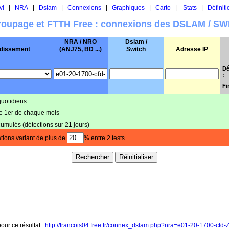
vi
|
NRA
|
Dslam
|
Connexions
|
Graphiques
|
Carto
|
Stats
|
Définiti
oupage et FTTH Free : connexions des DSLAM / S
NRA / NRO
Dslam /
dissement
(ANJ75, BD ...)
Switch
Adresse IP
Dé
:
Fi
quotidiens
le 1er de chaque mois
cumulés (détections sur 21 jours)
tions variant de plus de
% entre 2 tests
pour ce résultat :
http://francois04.free.fr/connex_dslam.php?nra=e01-20-1700-cfd