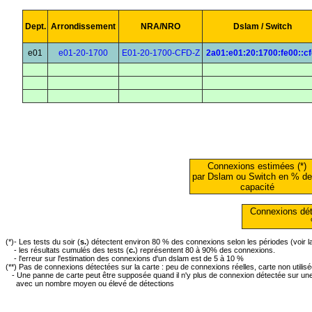
Dept.
Arrondissement
NRA/NRO
Dslam / Switch
e01
e01-20-1700
E01-20-1700-CFD-Z
2a01:e01:20:1700:fe00::cf
Connexions estimées (*)
par Dslam ou Switch en % de
capacité
Connexions dét
(*)- Les tests du soir (
s.
) détectent environ 80 % des connexions selon les périodes (voir 
- les résultats cumulés des tests (
c.
) représentent 80 à 90% des connexions.
- l'erreur sur l'estimation des connexions d'un dslam est de 5 à 10 %
(**) Pas de connexions détectées sur la carte : peu de connexions réelles, carte non utilis
- Une panne de carte peut être supposée quand il n'y plus de connexion détectée sur une 
avec un nombre moyen ou élevé de détections