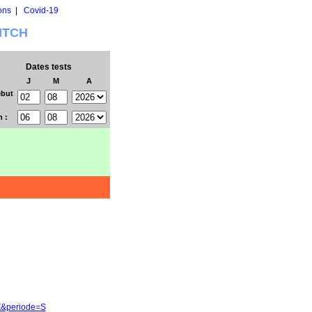
ons
|
Covid-19
WITCH
Dates tests
J
M
A
but
n :
-Z&periode=S