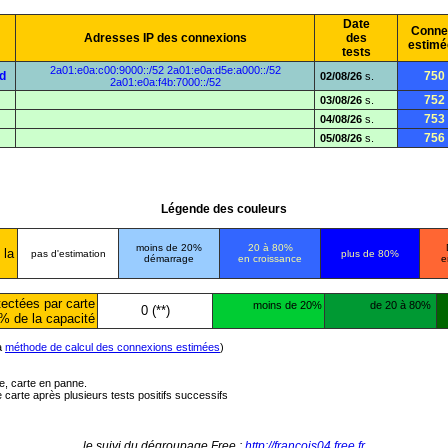
Date
Conne
Adresses IP des connexions
des
estimé
tests
2a01:e0a:c00:9000::/52
2a01:e0a:d5e:a000::/52
d
750
02/08/26
s.
2a01:e0a:f4b:7000::/52
752
03/08/26
s.
753
04/08/26
s.
756
05/08/26
s.
Légende des couleurs
moins de 20%
20 à 80%
 la
pas d'estimation
plus de 80%
démarrage
en croissance
e
ectées par carte
moins de 20%
de 20 à 80%
0 (**)
% de la capacité
la
méthode de calcul des connexions estimées
)
ée, carte en panne.
carte après plusieurs tests positifs successifs
le suivi du dégroupage Free :
http://francois04.free.fr