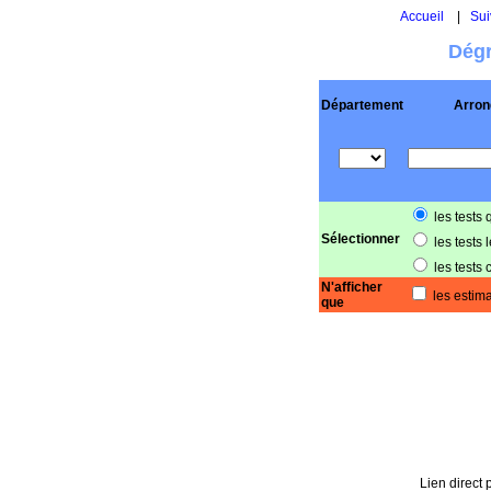
Accueil
|
Sui
Dégr
Département
Arron
les tests 
Sélectionner
les tests 
les tests 
N'afficher
les estima
que
Lien direct 