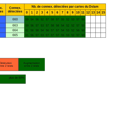
Nb. de connex. détectées par cartes du Dslam
x.
Connex.
es
détectées
0
1
2
3
4
5
6
7
8
9
10
11
12
13
14
15
660
59
54
56
52
57
58
57
55
52
53
57
50
663
59
56
57
53
57
58
58
54
52
52
57
50
664
61
56
58
54
56
57
57
54
53
52
56
50
665
61
56
57
53
57
57
57
55
53
52
57
50
Diminution
Augmentation
ntre 2 tests
entre 2 tests
plus de 80%