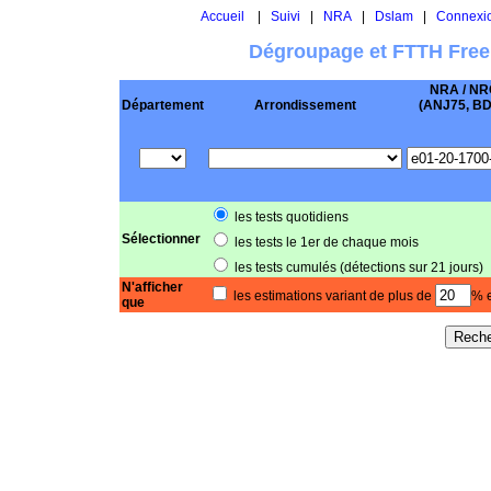
Accueil
|
Suivi
|
NRA
|
Dslam
|
Connexi
Dégroupage et FTTH Free
NRA / NR
Département
Arrondissement
(ANJ75, BD .
les tests quotidiens
Sélectionner
les tests le 1er de chaque mois
les tests cumulés (détections sur 21 jours)
N'afficher
les estimations variant de plus de
% e
que