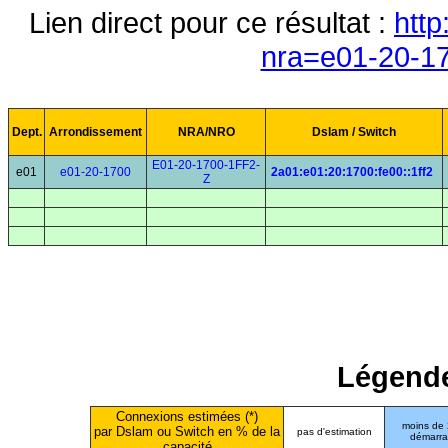
Lien direct pour ce résultat :
http
nra=e01-20-17
Dept.
Arrondissement
NRA/NRO
Dslam / Switch
E01-20-1700-1FF2-
e01
e01-20-1700
2a01:e01:20:1700:fe00::1ff2
Z
Légende
Connexions estimées (*)
moins de
par Dslam ou Switch en % de la
pas d'estimation
démarr
capacité