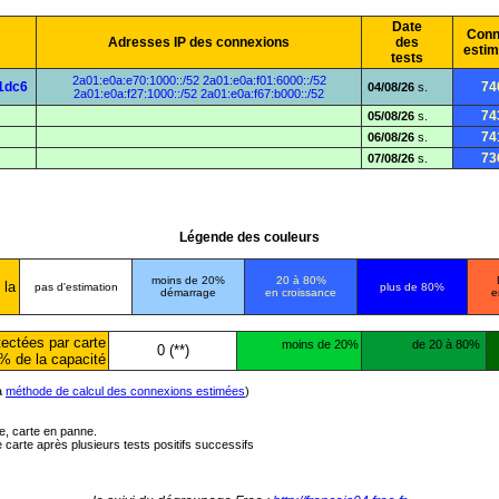
Date
Conn
Adresses IP des connexions
des
esti
tests
2a01:e0a:e70:1000::/52
2a01:e0a:f01:6000::/52
1dc6
74
04/08/26
s.
2a01:e0a:f27:1000::/52
2a01:e0a:f67:b000::/52
74
05/08/26
s.
74
06/08/26
s.
73
07/08/26
s.
Légende des couleurs
moins de 20%
20 à 80%
 la
pas d'estimation
plus de 80%
démarrage
en croissance
e
ectées par carte
moins de 20%
de 20 à 80%
0 (**)
% de la capacité
la
méthode de calcul des connexions estimées
)
ée, carte en panne.
carte après plusieurs tests positifs successifs