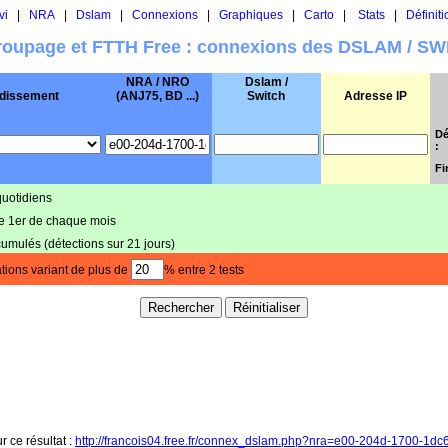
vi
|
NRA
|
Dslam
|
Connexions
|
Graphiques
|
Carto
|
Stats
|
Définiti
oupage et FTTH Free : connexions des DSLAM / S
NRA / NRO
Dslam /
dissement
(ANJ75, BD ...)
Switch
Adresse IP
Dé
:
Fi
quotidiens
le 1er de chaque mois
cumulés (détections sur 21 jours)
tions variant de plus de
% entre 2 tests
r ce résultat :
http://francois04.free.fr/connex_dslam.php?nra=e00-204d-1700-1d