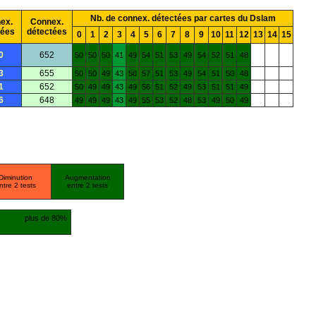
Nb. de connex. détectées par cartes du Dslam
ex.
Connex.
mées
détectées
0
1
2
3
4
5
6
7
8
9
10
11
12
13
14
15
0
652
50
50
50
41
49
54
51
53
49
54
52
51
48
3
655
50
50
49
43
50
57
51
53
49
54
51
50
48
1
652
50
49
49
43
49
56
51
52
49
53
51
51
49
6
648
49
49
49
43
49
55
53
52
48
53
49
50
49
Diminution
Augmentation
ntre 2 tests
entre 2 tests
plus de 80%