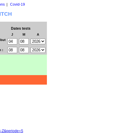
ons
|
Covid-19
WITCH
Dates tests
J
M
A
but
n :
c6-Z&periode=S