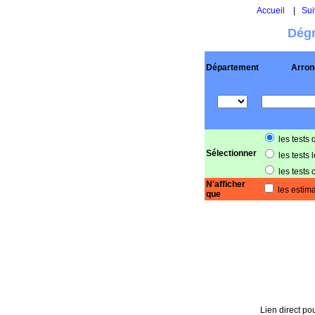
Accueil
|
Sui
Dégr
Département
Arron
les tests 
Sélectionner
les tests 
les tests 
N'afficher
les estima
que
Lien direct pou