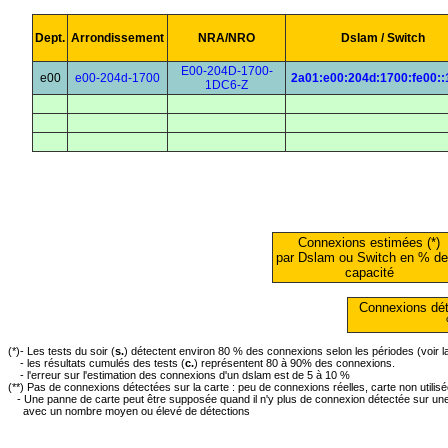
Dept.
Arrondissement
NRA/NRO
Dslam / Switch
E00-204D-1700-
e00
e00-204d-1700
2a01:e00:204d:1700:fe00::
1DC6-Z
Connexions estimées (*)
par Dslam ou Switch en % de
capacité
Connexions dét
(*)- Les tests du soir (
s.
) détectent environ 80 % des connexions selon les périodes (voir 
- les résultats cumulés des tests (
c.
) représentent 80 à 90% des connexions.
- l'erreur sur l'estimation des connexions d'un dslam est de 5 à 10 %
(**) Pas de connexions détectées sur la carte : peu de connexions réelles, carte non utilis
- Une panne de carte peut être supposée quand il n'y plus de connexion détectée sur une 
avec un nombre moyen ou élevé de détections