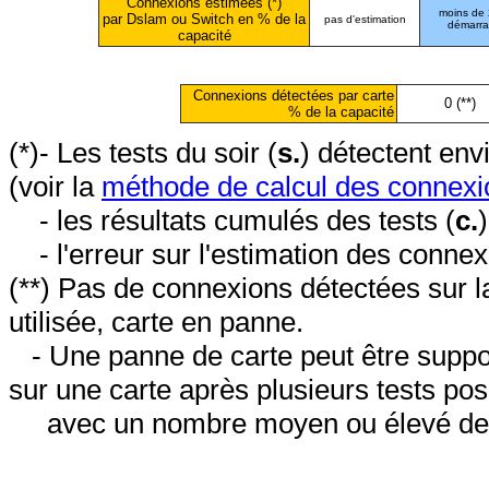
Connexions estimées (*)
moins de
par Dslam ou Switch en % de la
pas d'estimation
démarr
capacité
Connexions détectées par carte
0 (**)
% de la capacité
(*)- Les tests du soir (
s.
) détectent en
(voir la
méthode de calcul des connexi
- les résultats cumulés des tests (
c.
- l'erreur sur l'estimation des conne
(**) Pas de connexions détectées sur l
utilisée, carte en panne.
- Une panne de carte peut être suppos
sur une carte après plusieurs tests posi
avec un nombre moyen ou élevé de 