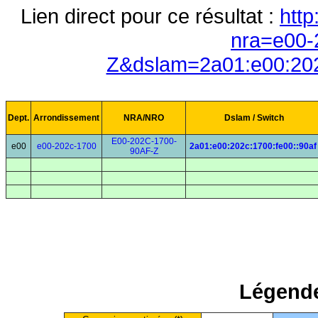
Lien direct pour ce résultat :
http
nra=e00-
Z&dslam=2a01:e00:202
Dept.
Arrondissement
NRA/NRO
Dslam / Switch
E00-202C-1700-
e00
e00-202c-1700
2a01:e00:202c:1700:fe00::90af
90AF-Z
Légende