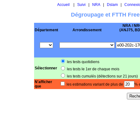
Accueil
|
Suivi
|
NRA
|
Dslam
|
Connexi
Dégroupage et FTTH Free
NRA / NR
Département
Arrondissement
(ANJ75, BD .
les tests quotidiens
Sélectionner
les tests le 1er de chaque mois
les tests cumulés (détections sur 21 jours)
N'afficher
les estimations variant de plus de
% e
que