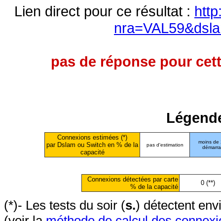
Lien direct pour ce résultat :
http
nra=VAL59&dsla
pas de réponse pour cett
Légende
Connexions estimées (*)
moins de
par Dslam ou Switch en % de la
pas d'estimation
démarr
capacité
Connexions détectées par carte
0 (**)
% de la capacité
(*)- Les tests du soir (
s.
) détectent en
(voir la
méthode de calcul des connexi