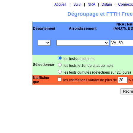
Accueil
|
Suivi
|
NRA
|
Dslam
|
Connexi
Dégroupage et FTTH Free
NRA / NR
Département
Arrondissement
(ANJ75, BD .
les tests quotidiens
Sélectionner
les tests le 1er de chaque mois
les tests cumulés (détections sur 21 jours)
N'afficher
les estimations variant de plus de
% e
que