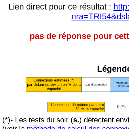
Lien direct pour ce résultat :
http
nra=TRI54&dsl
pas de réponse pour cett
Légende
Connexions estimées (*)
moins de
par Dslam ou Switch en % de la
pas d'estimation
démarr
capacité
Connexions détectées par carte
0 (**)
% de la capacité
(*)- Les tests du soir (
s.
) détectent en
(voir la
méthode de calcul des connexi