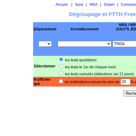
Accueil
|
Suivi
|
NRA
|
Dslam
|
Connexi
Dégroupage et FTTH Free
NRA / NR
Département
Arrondissement
(ANJ75, BD .
les tests quotidiens
Sélectionner
les tests le 1er de chaque mois
les tests cumulés (détections sur 21 jours)
N'afficher
les estimations variant de plus de
% e
que