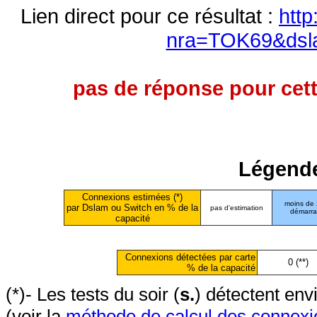
Lien direct pour ce résultat :
http
nra=TOK69&dsl
pas de réponse pour cett
Légende
Connexions estimées (*)
moins de
par Dslam ou Switch en % de la
pas d'estimation
démarr
capacité
Connexions détectées par carte
0 (**)
% de la capacité
(*)- Les tests du soir (
s.
) détectent en
(voir la
méthode de calcul des connexi