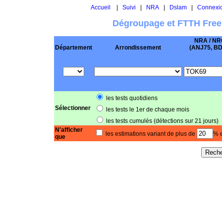
Accueil
|
Suivi
|
NRA
|
Dslam
|
Connexi
Dégroupage et FTTH Free
NRA / NR
Département
Arrondissement
(ANJ75, BD .
les tests quotidiens
Sélectionner
les tests le 1er de chaque mois
les tests cumulés (détections sur 21 jours)
N'afficher
les estimations variant de plus de
% e
que