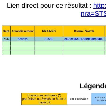
Lien direct pour ce résultat :
http
nra=ST
Dept.
Arrondissement
NRA/NRO
Dslam / Switch
e06
Amiens
STS80
2a01:e06:3:1700:fe00::9584
Légende
Connexions estimées (*)
moins de
par Dslam ou Switch en % de la
pas d'estimation
démarr
capacité