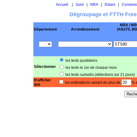
Accueil
|
Suivi
|
NRA
|
Dslam
|
Connexi
Dégroupage et FTTH Free
NRA / NR
Département
Arrondissement
(ANJ75, BD .
les tests quotidiens
Sélectionner
les tests le 1er de chaque mois
les tests cumulés (détections sur 21 jours)
N'afficher
les estimations variant de plus de
% e
que